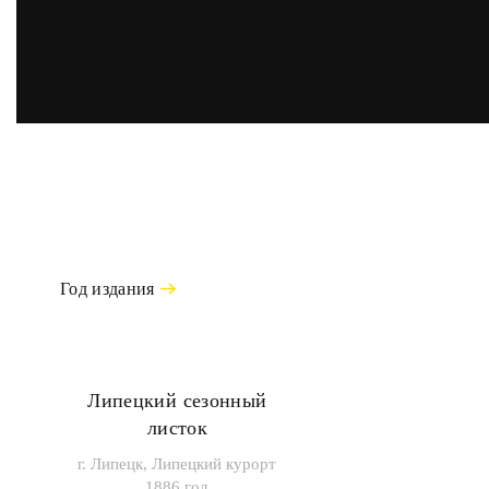
Год издания
Липецкий сезонный
листок
г. Липецк, Липецкий курорт
1886 год