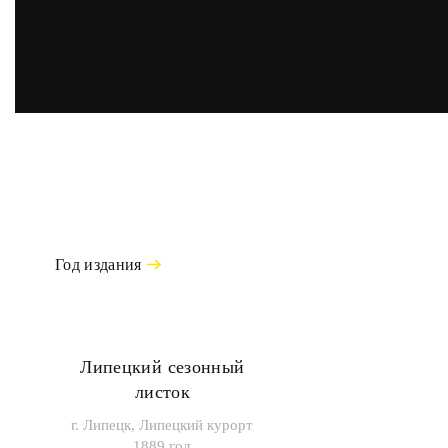
Год издания
Липецкий сезонный
листок
г. Липецк, Липецкий курорт
1889 год