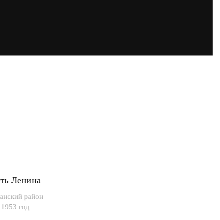
ть Ленина
анский район
1953 год