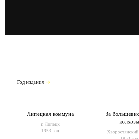
Год издания
Липецкая коммуна
За большеви
колхоз
г. Липецк
1953 год
Хворостянский
1953 год