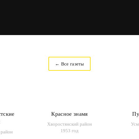
← Все газеты
стские
Красное знамя
Пу
ы
Хворостянский район
Усм
1953 год
 район