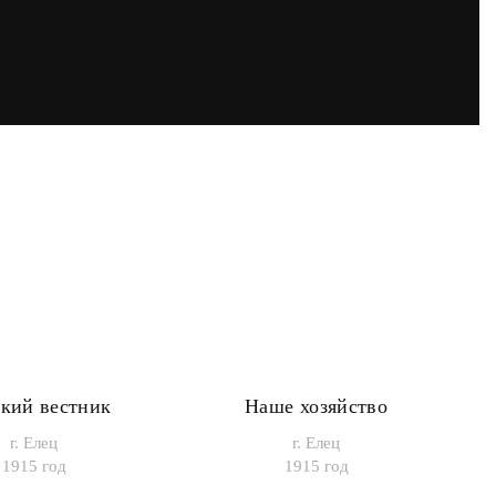
кий вестник
Наше хозяйство
г. Елец
г. Елец
1915 год
1915 год