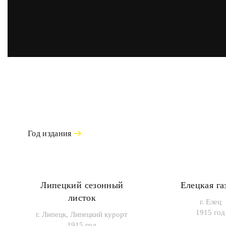
Год издания
Липецкий сезонный
Елецкая га
листок
г. Елец
1915 год
г. Липецк, Липецкий курорт
1915 год