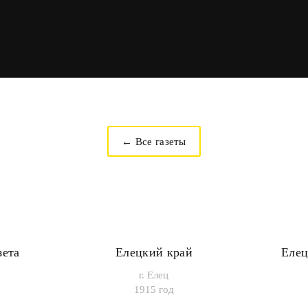
← Все газеты
зета
Елецкий край
Елец
г. Елец
1915 год