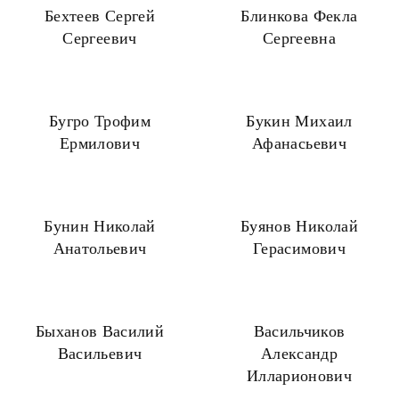
Бехтеев Сергей
Блинкова Фекла
Сергеевич
Сергеевна
Бугро Трофим
Букин Михаил
Ермилович
Афанасьевич
Бунин Николай
Буянов Николай
Анатольевич
Герасимович
Быханов Василий
Васильчиков
Васильевич
Александр
Илларионович