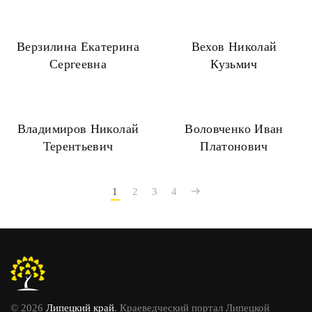
Верзилина Екатерина
Вехов Николай
Сергеевна
Кузьмич
Владимиров Николай
Воловченко Иван
Терентьевич
Платонович
1
2
3
4
© 2026
Липецкий край
. Краеведческий портал Липецкой