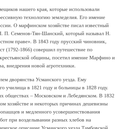
ещиков нашего края, которые использовали
рессивную технологию земледелия. Его имение
ссии. О марфинском хозяйстве писал известный
 П. П. Семенов-Тян-Шанский, который называл Н.
стном праве». В 1843 году прусский чиновник,
уст (1792-1866) совершил путешествие по
 крестьянской общины, посетил имение Марфино и
ва, внедрения новой агротехники.
лем дворянства Усманского уезда. Ему
о училища в 1821 году и больницы в 1828 году.
ых обществах – Московском и Лебедянском. В 1832
ком хозяйстве и некоторых причинах дешевизны
ебопашцев и медленного усовершенствования
абот при возделывании разных хлебов на
ическое описание Усманского уезда Тамбовской