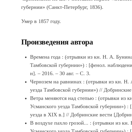
губернии» (Санкт-Петербург, 1836).
Умер в 1857 году.
Произведения автора
Времена года : (отрывки из кн. Н. А. Буни
Тамбовской губернии») : [фенол. наблюдения
н]. – 2016. – 30 авг. – С. 3.
Чернозем на равнинах : (отрывки из кн. Н.
уезда Тамбовской губернии») // Добринские в
Ветра меняются над степью : (отрывки из к
Усманского уезда Тамбовской губернии») : [
уезда в XIX в.] // Добринские вести [Добрин.
В воздухе пахло грозой... : (отрывки из кн
Усманского уезда Тамбовской губернии») : [