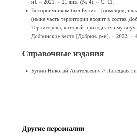
н]. – 2021. – 21 янв. (№ 4). – С. 11.
Восприемником был Бунин : [помещик, влад
(ныне часть территории входит в состав Доб
Терпигорева, который приходился ему внуча
Добринские вести [Добрин. р-н]. − 2022. − 4 
Справочные издания
Бунин Николай Анатольевич // Липецкая энци
Другие персоналии
Бескаравайная
Гагарин А