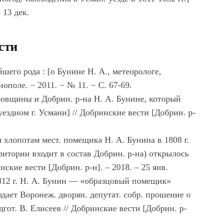
 13 дек.
сти
шего рода : [о Бунине Н. А., метеорологе,
ополе. − 2011. − № 11. − С. 67-69.
бовщины и Добрин. р-на Н. А. Бунине, который
ездном г. Усмани] // Добринские вести [Добрин. р-
 хлопотам мест. помещика Н. А. Бунина в 1808 г.
рритории входит в состав Добрин. р-на) открылось
нские вести [Добрин. р-н]. – 2018. – 25 янв.
1812 г. Н. А. Бунин — «образцовый помещик»
одает Воронеж. дворян. депутат. собр. прошение о
дгот. В. Елисеев // Добринские вести [Добрин. р-