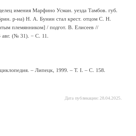
елец имения Марфино Усман. уезда Тамбов. губ.
рин. р-на) Н. А. Бунин стал крест. отцом С. Н.
тым племянником] / подгот. В. Елисеев //
авг. (№ 31). − С. 11.
клопедия. – Липецк, 1999. – Т. I. – С. 158.
Дата публикации:
28.04.2025
.
ндрей
Богомолов Вячеслав
Ивано