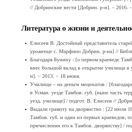
// Добринские вести [Добрин. р-н]. – 2016. –
Литература о жизни и деятельно
Елисеев В. Достойный представитель старей
уроженце с. Марфино Добрин. р-на] // Библи
Благодаря Бунину : [о первом краеведе Там
внес большой вклад в открытие училища в у
н]. − 2013. − 18 июня.
Училище – на деньги меценатов : [благодаря
в Усман. уезде Тамбов. губ. (ныне часть те
уезд. училище] / подгот. В. Елисеев // Добри
Выдали грамоту на дворянство : [22 июля 
Тамбов. губ. и один из первых краеведов, п
причислении его к Тамбов. дворянству] / по