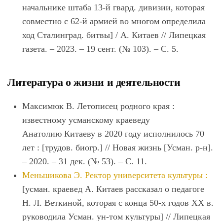
начальнике штаба 13-й гвард. дивизии, которая
совместно с 62-й армией во многом определила
ход Сталинград. битвы] / А.
Китаев
// Липецкая
газета. – 2023. – 19 сент. (№ 103). – С. 5.
Литература о жизни и деятельности
Максимюк В. Летописец родного края :
известному усманскому краеведу
Анатолию
Китаев
у в 2020 году исполнилось 70
лет : [трудов. биогр.] // Новая жизнь [Усман. р-н].
– 2020. – 31 дек. (№ 53). – С. 11.
Меньшикова Э. Ректор университета культуры :
[усман. краевед А.
Китаев
рассказал о педагоге
Н. Л. Веткиной, которая с конца 50-х годов XX в.
руководила Усман. ун-том культуры] // Липецкая