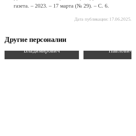
газета. – 2023. – 17 марта (№ 29). – С. 6.
Дата публикации:
17.06.2025
.
Другие персоналии
Ждамиров Игорь
Корпылёв Анат
Владимирович
Павлович