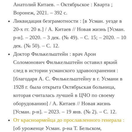
Анатолий
Китаев
. – Октябрьское : Кварта ;
Воронеж, 2021. – 392 с.
Ликвидация безграмотности : [в Усман. уезде в
20-х гг. 20 в.] / А.
Китаев
// Новая жизнь [Усман.
р-н]. – 2020. – 3 дек. (№ 49). – С. 15; – 2020. – 10
дек. (№ 50). – С. 12.
Доктор Филькельштейн : врач Арон
Соломонович Филькельштейн оставил яркий
след в истории усманского здравоохранения :
[благодаря А. С. Филькельштейну в г. Усмани в
1928 г. была открыта Октябрьская больница,
которая считалась лучшей в ЦЧО по своему
оборудованию] / А.
Китаев
// Новая жизнь
[Усман. р-н]. – 2023. – 19 янв. (№ 2). – С. 12.
От красноармейца до прославленного генерала :
[об уроженце Усман. р-на Т. Бельском,