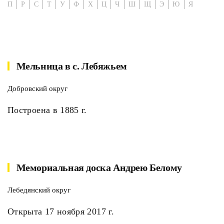
П
Р
С
Т
У
Ф
Х
Ц
Ч
Ш
Щ
Э
Ю
Я
Мельница в с. Лебяжьем
Добровский округ
Построена в 1885 г.
Мемориальная доска Андрею Белому
Лебедянский округ
Открыта 17 ноября 2017 г.