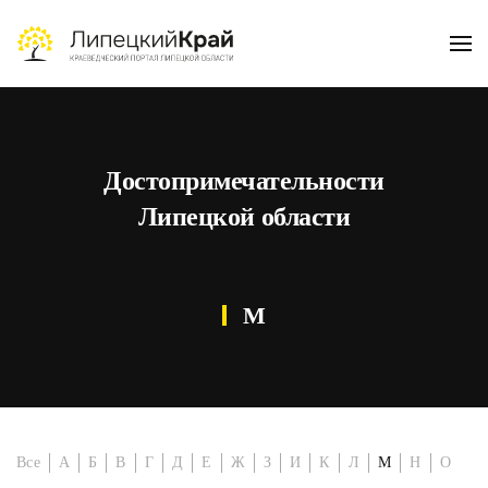
Skip to main content
Достопримечательности
Липецкой области
М
Все
А
Б
В
Г
Д
Е
Ж
З
И
К
Л
М
Н
О