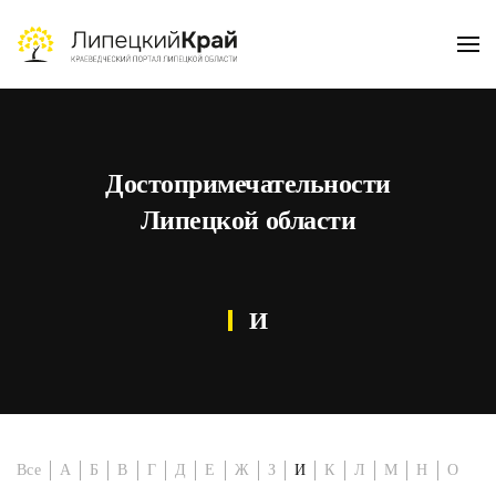
Skip to main content
Достопримечательности
Липецкой области
И
Все
А
Б
В
Г
Д
Е
Ж
З
И
К
Л
М
Н
О