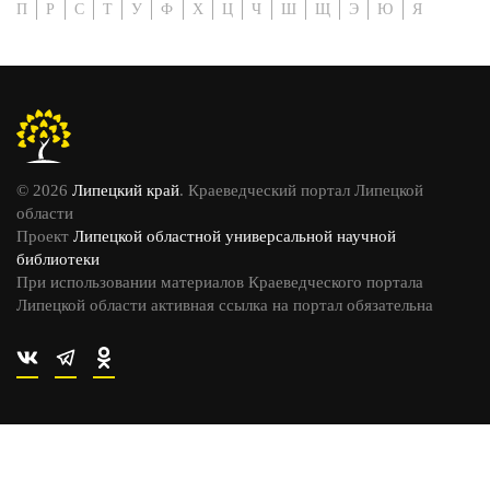
П
Р
С
Т
У
Ф
Х
Ц
Ч
Ш
Щ
Э
Ю
Я
© 2026
Липецкий край
. Краеведческий портал Липецкой
области
Проект
Липецкой областной универсальной научной
библиотеки
При использовании материалов Краеведческого портала
Липецкой области активная ссылка на портал обязательна