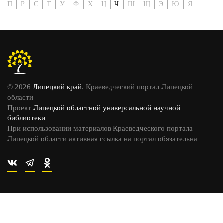
П
Р
С
Т
У
Ф
Х
Ц
Ч
Ш
Щ
Э
Ю
Я
© 2026
Липецкий край
. Краеведческий портал Липецкой
области
Проект
Липецкой областной универсальной научной
библиотеки
При использовании материалов Краеведческого портала
Липецкой области активная ссылка на портал обязательна