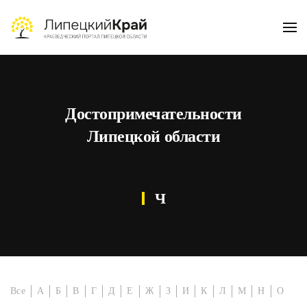
Skip to main content
Достопримечательности
Липецкой области
Ч
Все
А
Б
В
Г
Д
Е
Ж
З
И
К
Л
М
Н
О