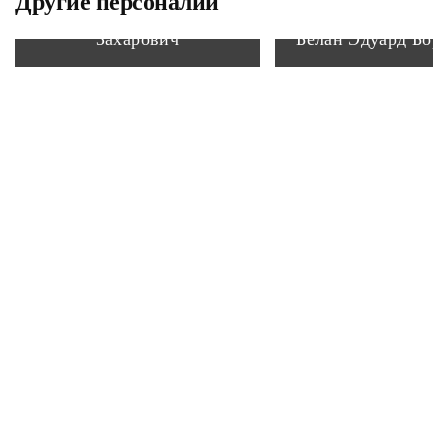
Другие персоналии
Романовский Владимир
Захарович
Белан Эдуард Бор