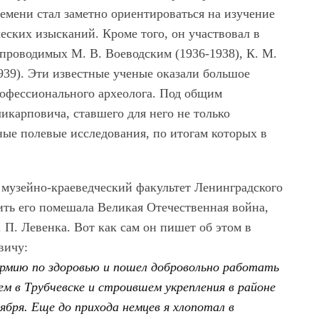
времени стал заметно ориентироваться на изучение
ских изысканий. Кроме того, он участвовал в
 проводимых М. В. Воеводским (1936-1938), К. М.
939). Эти известные ученые оказали большое
рофессионального археолога. Под общим
икарповича, ставшего для него не только
ные полевые исследования, по итогам которых в
 музейно-краеведческий факультет Ленинградского
ить его помешала Великая Отечественная война,
. П. Левенка. Вот как сам он пишет об этом в
вичу:
армию по здоровью и пошел добровольно работать
м в Трубчевске и строившем укрепления в районе
ября. Еще до прихода немцев я хлопотал в