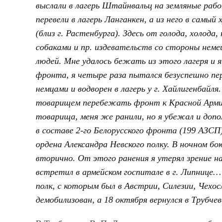
выслали в лагерь Штайнвальц на земляные рабо
перевели в лагерь Ланганкен, а из него в самый 
(близ г. Растенбурга). Здесь от голода, холода
собаками и пр. издевательств со стороны неме
людей. Мне удалось бежать из этого лагеря и 
фронта, я четыре раза пытался безуспешно п
немцами и водворен в лагерь у г. Хайлигенбайля
товарищем перебежать фронт к Красной Армии
товарища, меня же ранили, но я убежал и допол
в составе 2-го Белорусского фронта (199 АЗСП)
ордена Александра Невского полку. В ночном бою
вторично. От этого ранения я утерял зрение на
встретил в армейском госпитале в г. Липнице…
полк, с которым был в Австрии, Силезии, Чехос
демобилизован, а 18 октября вернулся в Трубчев