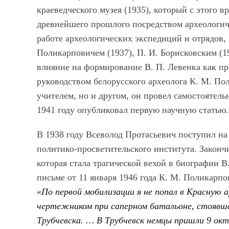
краеведческого музея (1935), который с этого 
древнейшего прошлого посредством археологиче
работе археологических экспедиций и отрядов,
Поликарповичем (1937), П. И. Борисковским (1
влияние на формирование В. П. Левенка как п
руководством белорусского археолога К. М. Пол
учителем, но и другом, он провел самостоятель
1941 году опубликовал первую научную статью.
В 1938 году Всеволод Протасьевич поступил на
политико-просветительского института. Законч
которая стала трагической вехой в биографии В
письме от 11 января 1946 года К. М. Поликарпо
«По первой мобилизации я не попал в Красную 
чертежником при саперном батальоне, стоявше
Трубчевска. … В Трубчевск немцы пришли 9 окт