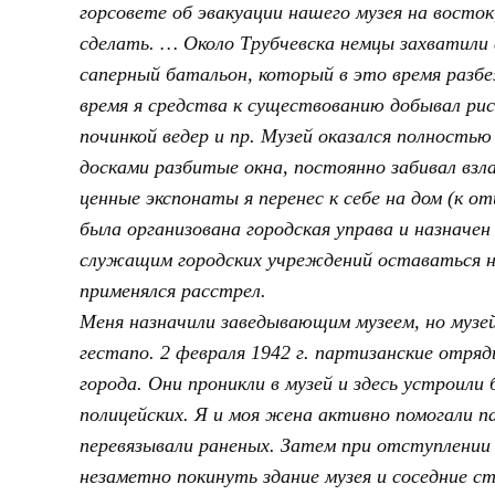
горсовете об эвакуации нашего музея на восто
сделать. … Около Трубчевска немцы захватили в
саперный батальон, который в это время разбе
время я средства к существованию добывал рис
починкой ведер и пр. Музей оказался полностью 
досками разбитые окна, постоянно забивал вз
ценные экспонаты я перенес к себе на дом (к от
была организована городская управа и назначен
служащим городских учреждений оставаться н
применялся расстрел.
Меня назначили заведывающим музеем, но музе
гестапо. 2 февраля 1942 г. партизанские отряд
города. Они проникли в музей и здесь устроили
полицейских. Я и моя жена активно помогали п
перевязывали раненых. Затем при отступлении
незаметно покинуть здание музея и соседние с