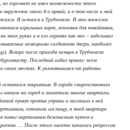
к, но горсовет не имел возможности этого
 окружение около 4-х армий, и в том числе и мой
жался. Я остался в Трубчевске. В это тяжелое
ованием игральных карт, венчиков для покойников,
на моих руках и я его охранял как мог – заделывал
ламываемые немецкими солдатами двери, наиболее
цу). Вскоре после прихода немцев в Трубчевске
 бургомистр. Последний издал приказ: всем
а своих местах. К уклонявшимся от работы
й оставался закрытым. В городе свирепствовало
ы напали на город и захватили многие кварталы
 боевой пункт против управы и засевших в ней
артизанам, готовили им пищу, в моей квартире
 я помог партизанам безопасным путем и
троения. … После этого налета начались репрессии