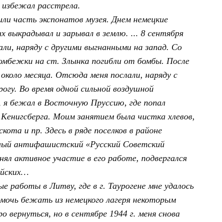
о избежал расстрела.
ли часть экспонатов музея. Днем немецкие
х выкрадывал и зарывал в землю. ... 8 сентября
нали, наряду с другими выгнанными на запад. Со
омбежки на ст. Злынка погибли от бомбы. После
л около месяца. Отсюда меня послали, наряду с
огу. Во время одной сильной воздушной
, я бежал в Восточную Пруссию, где попал
 Кенигсберга. Моим занятием была чистка хлевов,
кота и пр. Здесь в ряде поселков в районе
ьный антифашистский «Русский Советский
ял активное участие в его работе, подвергался
ейских…
е работы в Литву, где в г. Таурогене мне удалось
омочь бежать из немецкого лагеря некоторым
 вернуться, но в сентябре 1944 г. меня снова