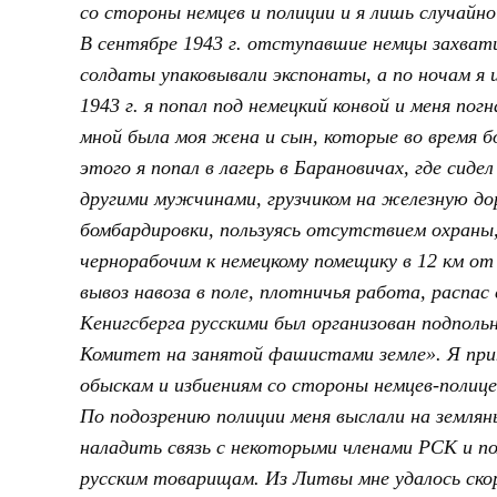
со стороны немцев и полиции и я лишь случайн
В сентябре 1943 г. отступавшие немцы захвати
солдаты упаковывали экспонаты, а по ночам я и
1943 г. я попал под немецкий конвой и меня пог
мной была моя жена и сын, которые во время б
этого я попал в лагерь в Барановичах, где сиде
другими мужчинами, грузчиком на железную дор
бомбардировки, пользуясь отсутствием охраны
чернорабочим к немецкому помещику в 12 км от
вывоз навоза в поле, плотничья работа, распас с
Кенигсберга русскими был организован подпол
Комитет на занятой фашистами земле». Я прин
обыскам и избиениям со стороны немцев-полиц
По подозрению полиции меня выслали на земляны
наладить связь с некоторыми членами РСК и п
русским товарищам. Из Литвы мне удалось скоро