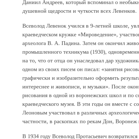
Даниил Андреев, который вспоминал о необыкн
душевной щедрости и чуткости всех Левенков.
Всеволод Левенок учился в 9-летней школе, ув
краеведческом кружке «Мироведение», участвов
археолога В. А. Падина. Затем он окончил жив
промышленного техникума (1930), одновременн
на то, что от отца он унаследовал дар художник
одном из своих писем он писал: «занятия рисо
графически и изобразительно оформить резуль
интереснее и живописи, и музыки». После окон
рисования в одной из воронежских школ и по с
краеведческого музея. В эти годы он вместе с 
Леоновым участвовал в различных археологиче
частности, в раскопках по рекам Дон, Воронеж 
В 1934 году Всеволод Протасьевич возвратился