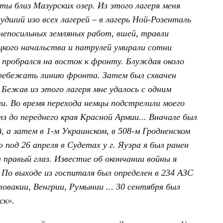
ты близ Мазурских озер. Из этого лагеря меня
худший изо всех лагерей – в лагерь Ной-Розенталь
, непосильных земляных работ, вшей, травли
цкого начальства и патрулей умирали сотни
я пробрался на восток к фронту. Блуждая около
еребежать линию фронта. Затем был схвачен
. Бежав из этого лагеря мне удалось с одним
. Во время перехода немцы подстрелили моего
з до переднего края Красной Армии... Вначале был
, а затем в 1-м Украинском, в 508-м Гродненском
 под 26 апреля в Судетах у г. Яуэра я был ранен
 правый глаз. Известие об окончании войны я
 По выходе из госпиталя был определен в 234 АЗС
ловакии, Венгрии, Румынии ... 30 сентября был
ск».