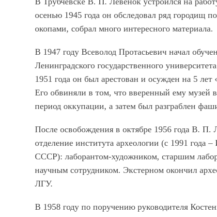
В Трубчевске В. П. Левенок устроился на рабо
осенью 1945 года он обследовал ряд городищ п
окопами, собрал много интересного материала.
В 1947 году Всеволод Протасьевич начал обуче
Ленинградского государственного университета 
1951 года он был арестован и осужден на 5 лет
Его обвиняли в том, что вверенный ему музей в
период оккупации, а затем был разграблен фаш
После освобождения в октябре 1956 года В. П. 
отделение института археологии (с 1991 года 
СССР): лаборантом-художником, старшим лабора
научным сотрудником. Экстерном окончил архео
ЛГУ.
В 1958 году по поручению руководителя Костен