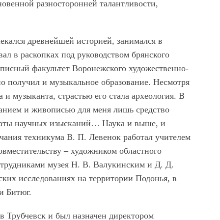
овенной разносторонней талантливости,
лекался древнейшей историей, занимался в
ал в раскопках под руководством брянского
описный факультет Воронежского художественно-
о получил и музыкальное образование. Несмотря
а и музыканта, страстью его стала археология. В
ванием и живописью для меня лишь средство
таты научных изысканий… Наука и выше, и
чания техникума В. П. Левенок работал учителем
овместительству – художником областного
сотрудниками музея Н. В. Валукинским и Д. Д.
ских исследованиях на территории Подонья, в
и Битюг.
 в Трубчевск и был назначен директором