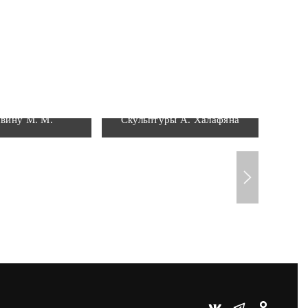
альные доски
вину М. М.
Скульптуры А. Халафяна