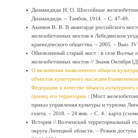
Диамандиди Н. О. Шоссейные железобетонн
Диамандиди. – Тамбов, 1914. – С. 47-49.
Акимов В. В. В авангарде российского мост
железобетонных мостов в Лебедянском уезде
краеведческого общества. – 2005. – Вып. IV
Обновленный старый мост : в селе Волчье 
железобетонных мостов // Знамя Октября [Доб
О включении выявленного объекта культурн
объектов культурного наследия (памятников
Федерации в качестве объекта культурного 
границ его территории
: [Мост железобетонны
приказ управления культуры и туризма Липе
газета. – 2018. – 24 янв. – С. 4.: карта (схем
История // Волченский территориальный о
округа Липецкой области. – Режим доступа : ht