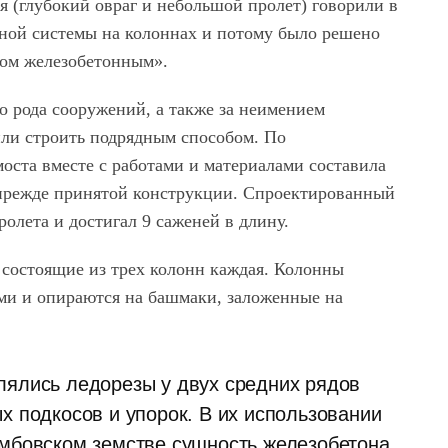
я (глубокий овраг и небольшой пролет) говорили в
чной системы на колоннах и потому было решено
ом железобетонным».
о рода сооружений, а также за неимением
или строить подрядным способом. По
оста вместе с работами и материалами составила
ти прежде принятой конструкции. Спроектированный
олета и достигал 9 саженей в длину.
 состоящие из трех колонн каждая. Колонны
ми и опираются на башмаки, заложенные на
лялись ледорезы у двух средних рядов
х подкосов и упорок. В их использовании
амбовском земстве сущность железобетона