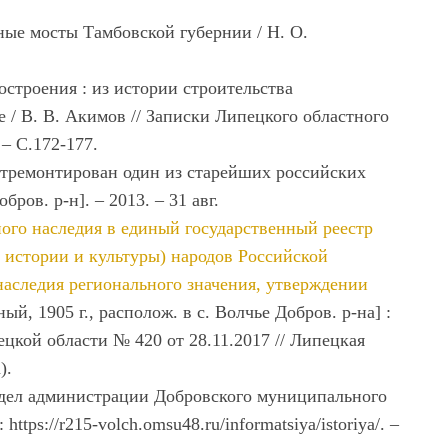
ые мосты Тамбовской губернии / Н. О.
остроения : из истории строительства
 / В. В. Акимов // Записки Липецкого областного
 – С.172-177.
отремонтирован один из старейших российских
ров. р-н]. – 2013. – 31 авг.
ого наследия в единый государственный реестр
 истории и культуры) народов Российской
наследия регионального значения, утверждении
й, 1905 г., располож. в с. Волчье Добров. р-на] :
цкой области № 420 от 28.11.2017 // Липецкая
а).
тдел администрации Добровского муниципального
tps://r215-volch.omsu48.ru/informatsiya/istoriya/. –