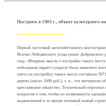
Построен в 1905 г., объект культурного 
Первой ласточкой железобетонного мостостроен
Волчье Лебедянского уезда (ныне Добровского 
году. «Впервые мысль о постройке такого моста 
небольшом овраге-суходоле было намечено пос
смета на постройку такого моста составила 397
дерева (около 1600 руб.), т. к., эти материалы 
крестьянское общество. Технический персонал г
вопросом о том, чтобы по возможности удешев
выдвигаемый в то время техникой новый строит