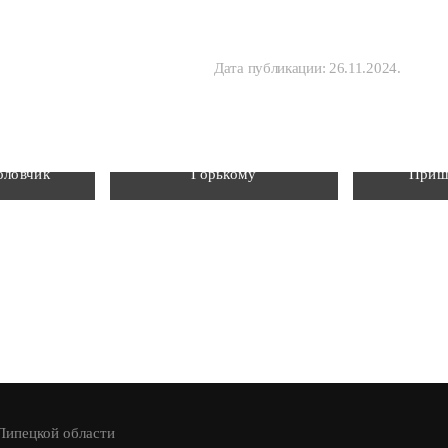
Дата публикации:
26.11.2024
.
Невская
Памятник Максиму
Мемори
оловчик
Горькому
Приш
 Липецкой области