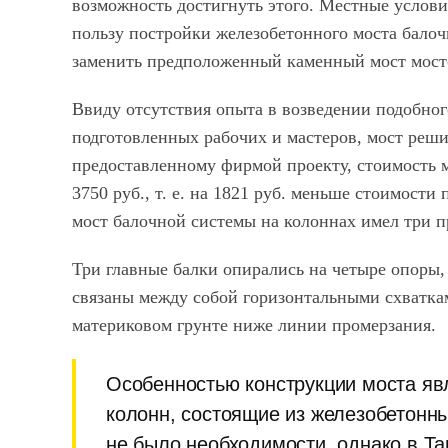
возможность достигнуть этого. Местные услови
пользу постройки железобетонного моста бало
заменить предположенный каменный мост мост
Ввиду отсутствия опыта в возведении подобног
подготовленных рабочих и мастеров, мост реш
предоставленному фирмой проекту, стоимость м
3750 руб., т. е. на 1821 руб. меньше стоимос
мост балочной системы на колоннах имел три пр
Три главные балки опирались на четыре опоры,
связаны между собой горизонтальными схватка
материковом грунте ниже линии промерзания.
Особенностью конструкции моста яв
колонн, состоящие из железобетонны
не было необходимости, однако в Т