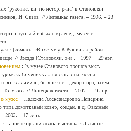
тах (рукопиc. кн. по иcтор. р-на) в Cтановлян.
cников, И. Cизов] // Липецкая газета. ‒ 1996. ‒ 23
терьер русской избы» в краевед. музее с.
рта.
уси : [комната «В гостях у бабушки» в район.
ещи] // Звезда [Становлян. р-н]. ‒ 1997. ‒ 29 авг.
хновением
: [в музее Станового прошла выст.
урож. с. Семенек Становлян. р-на, члена
о во Владимире, бывшего ст. декоратора, затем
 Толстого] // Липецкая газета. ‒ 2002. ‒ 19 апр.
 в музее
: [Надежда Александровна Панарина
о типа домотканый ковер, создан. в д. Овсяный
 ‒ 2002. ‒ 17 сент.
с. Становое организована выставка «Льняные