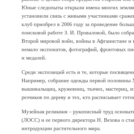
Юные следопыты открыли имена многих земляк
установили связь с живыми участниками сражен
клуб приобрел в 2006 году за проведение боль
поисковой работе З. И. Проваловой, было собр
Второй мировой войн, войны в Афганистане и 
немало экспонатов, фотографий, фронтовых пи
и медалей.
Среди экспозиций есть и те, которые посвящен
Например, собрание одежды первой половины 
вышивальщиц, кружевниц, ткачих, мастериц, и
резчиков по дереву и тех, кто расписывает гото
Музейная реликвия – рукописный труд основат
(ЛОСС) и ее первого директора Н. Вехова о ст
интродукции растительного мира.