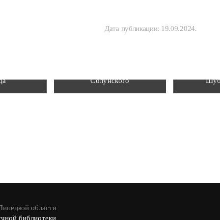
Дата публикации:
19.09.2024
.
Храм святого
м З. П.
великомученика Димитрия
Мемори
да
Солунского
Шуб
 Липецкой области
учной библиотеки