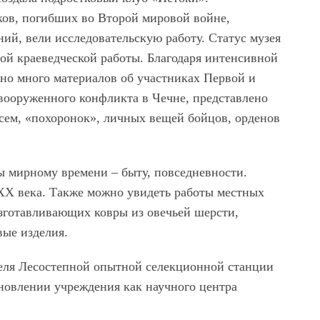
ов, погибших во Второй мировой войне,
ий, вели исследовательскую работу. Статус музея
шой краеведческой работы. Благодаря интенсивной
ано много материалов об участниках Первой и
вооруженного конфликта в Чечне, представлено
сем, «похоронок», личных вещей бойцов, орденов
ы мирному времени – быту, повседневности.
XX века. Также можно увидеть работы местных
зготавливающих ковры из овечьей шерсти,
вые изделия.
еля Лесостепной опытной селекционной станции
ановлении учреждения как научного центра