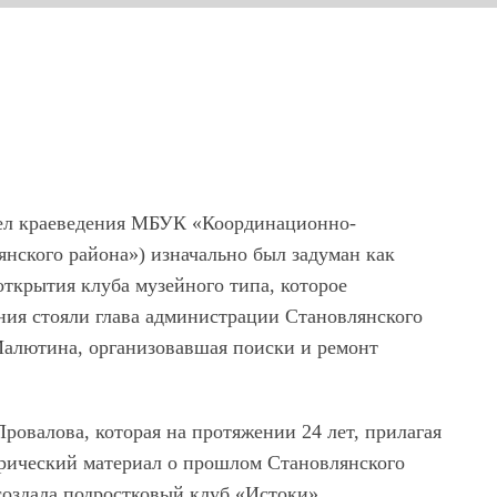
дел краеведения МБУК «Координационно-
янского района») изначально был задуман как
открытия клуба музейного типа, которое
дания стояли глава администрации Становлянского
 Малютина, организовавшая поиски и ремонт
ровалова, которая на протяжении 24 лет, прилагая
орический материал о прошлом Становлянского
создала подростковый клуб «Истоки».