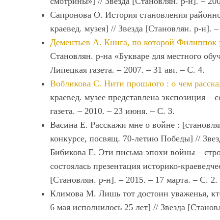
смотрины»] // Звезда [Становлян. р-н]. ‒ 200
Сапронова О. История становления районног
краевед. музея] // Звезда [Становлян. р-н]. 
Дементьев А. Книга, по которой Филиппок
Становлян. р-на «Букваре для местного обуч
Липецкая газета. ‒ 2007. ‒ 31 авг. ‒ С. 4.
Вобликова С. Нити прошлого : о чем расск
краевед. музее представлена экспозиция ‒ 
газета. ‒ 2010. ‒ 23 июня. ‒ С. 3.
Васина Е. Расскажи мне о войне : [становля
конкурсе, посвящ. 70-летию Победы] // Звезда
Бибикова Е. Эти письма эпохи войны – строч
состоялась презентация историко-краеведче
[Становлян. р-н]. – 2015. – 17 марта. – С. 2.
Климова М. Лишь тот достоин уваженья, кто
6 мая исполнилось 25 лет] // Звезда [Становля