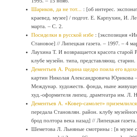
1995. ‒ 15 нояб.
Шариков, да не тот...
: [об интереc. экcпона
краевед. музее] / подгот. Е. Карпухин, И. Ле
марта. ‒ С. 2.
Посиделки в русской избе
: [экспозиция «Ин
Становое] // Липецкая газета. ‒ 1997. ‒ 4 ма
Лаухина Т. И возвращается красота старой Р
клубе музейн. типа, представляющ. старин. в
Дементьев А. Родина щедро поила его вдо
картин Николая Александровича Юрикова ‒ 
Междунар. художеств. фонда, ныне живущег
худ.-оформителя липец. драмтеатра им. Л. Н.
Дементьев А. «Ковер-самолет» приземлился
передала Становлян. район. клубу музейног
брод полтора века назад] // Липецкая газета.
Шеметова Л. Льняные смотрины : [в музее 