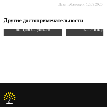
Дата публикации:
12.09.2025
.
Другие достопримечательности
Храм святого великомученика
Скульптурная компо
Дмитрия Солунского
«Лист и перо»