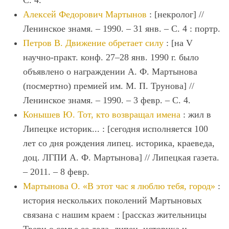
С. 4.
Алексей Федорович Мартынов
: [некролог] //
Ленинское знамя. – 1990. – 31 янв. – С. 4 : портр.
Петров В. Движение обретает силу
: [на V
научно-практ. конф. 27–28 янв. 1990 г. было
объявлено о награждении А. Ф. Мартынова
(посмертно) премией им. М. П. Трунова] //
Ленинское знамя. – 1990. – 3 февр. – С. 4.
Конышев Ю. Тот, кто возвращал имена
: жил в
Липецке историк... : [сегодня исполняется 100
лет со дня рождения липец. историка, краеведа,
доц. ЛГПИ А. Ф. Мартынова] // Липецкая газета.
‒ 2011. ‒ 8 февр.
М
артынова О. «В этот час я люблю тебя, город»
:
история нескольких поколений Мартыновых
связана с нашим краем : [рассказ жительницы