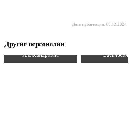
Дата публикации:
06.12.2024
.
Другие персоналии
Алексеева Тамара
Косолапов Дми
Александровна
Васильевич