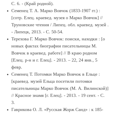
С. 6. - (Край родной).
Семенец Т. А. Марко Вовчок (1833-1907 гг.) :
[сотр. Елец. краевед. музея о Марко Вовчок] //
Труновские чтения / Липец. обл. краевед. музей .
- Липецк, 2013. - С. 50-54.
Терехова Г. Марко Вовчок: поиски, находки : [о
новых фактах биографии писательницы М.
Вовчок в краевед. работе] // В краю родном
[Елец. р-н и г. Елец]. - 2013. – 22, 24 янв., 5
февр.
Семенец Т. Потомки Марко Вовчок в Ельце :
[краевед. музей Ельца посетили потомки
писательницы Марко Вовчок (М. А. Вилинской)]
// Красное знамя [г. Елец]. - 2013. - 19 сент. - С.
3.
Гаврикова О. Л. «Русская Жорж Санд» : к 185-