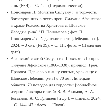
янв. (№ 4). – С. 4. – (Подвижничество).
Пономарев П. Молитва Силуану : [о торжеств.
богослужениях в честь преп. Силуана Афонского
в храме Рождества Христова с. Шовское
Лебедян. р-на] / П. Пономарев ; фот. П.
Пономарев // Лебедянские вести [Лебедян. р-н]. –
2024. – 3 окт. (№ 39). – С. 11.: фото. – (Памятная
дата).
Афонский святой Силуан из Шовского : [о прп.
Силуане Афонском (1866-1938), причисл. Греч.
Правосл. Церковью к лику святых, уроженце с.
Шовское Лебедян. р-на] // 70 лет Липецкой
области. 70 поводов для гордости: [юбилейное
издание / авторы статей: В. В. Акимов, А. А.
Богданов, А. С. Гришаев [и др.]. – Липецк, 2024.
– С. 144-147.: фото. – (Люди).