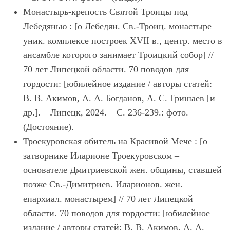
Монастырь-крепость Святой Троицы под
Лебедянью : [о Лебедян. Св.-Троиц. монастыре –
уник. комплексе построек XVII в., центр. место в
ансамбле которого занимает Троицкий собор] //
70 лет Липецкой области. 70 поводов для
гордости: [юбилейное издание / авторы статей:
В. В. Акимов, А. А. Богданов, А. С. Гришаев [и
др.]. – Липецк, 2024. – С. 236-239.: фото. –
(Достояние).
Троекуровская обитель на Красивой Мече : [о
затворнике Иларионе Троекуровском –
основателе Дмитриевской жен. общины, ставшей
позже Св.-Димитриев. Иларионов. жен.
епархиал. монастырем] // 70 лет Липецкой
области. 70 поводов для гордости: [юбилейное
издание / авторы статей: В. В. Акимов, А. А.