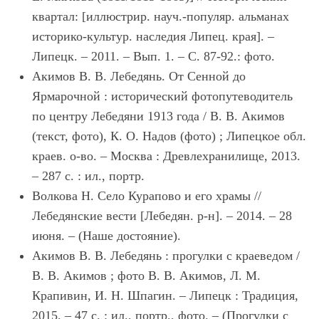
квартал: [иллюстрир. науч.-популяр. альманах
историко-культур. наследия Липец. края]. –
Липецк. – 2011. – Вып. 1. – С. 87-92.: фото.
Акимов В. В. Лебедянь. От Сенной до
Ярмарочной : исторический фотопутеводитель
по центру Лебедяни 1913 года / В. В. Акимов
(текст, фото), К. О. Надов (фото) ; Липецкое обл.
краев. о-во. – Москва : Древлехранилище, 2013.
– 287 с. : ил., портр.
Волкова Н. Село Курапово и его храмы //
Лебедянские вести [Лебедян. р-н]. – 2014. – 28
июня. – (Наше достояние).
Акимов В. В. Лебедянь : прогулки с краеведом /
В. В. Акимов ; фото В. В. Акимов, Л. М.
Крапивин, И. Н. Шпагин. – Липецк : Традиция,
2015. – 47 с. : ил., портр., фото. – (Прогулки с