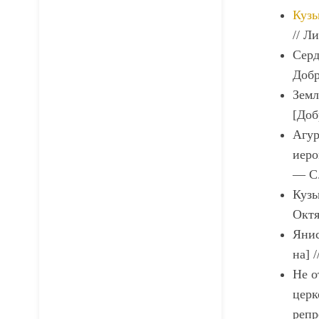
Кузь
// Л
Серд
Добр
Земл
[Доб
Агур
иеро
— С.
Кузь
Октя
Янис
на] 
Не о
церк
репр