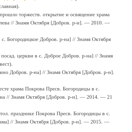
славная).
 прошло торжеств. открытие и освящение храма
лева // Знамя Октября [Добров. р-н]. — 2010. —
с. Богородицкое Добров. р-на] // Знамя Октября
посад. церкви в с. Доброе Добров. р-на] // Знамя
вест).
но Добров. р-на] // Знамя Октября [Добров. р-н].
есте храма Покрова Пресв. Богородицы в с.
на // Знамя Октября [Добров. р-н]. — 2014. — 21
тол. празднике Покрова Пресв. Богородицы в с.
ама] // Знамя Октября [Добров. р-н]. — 2015. —