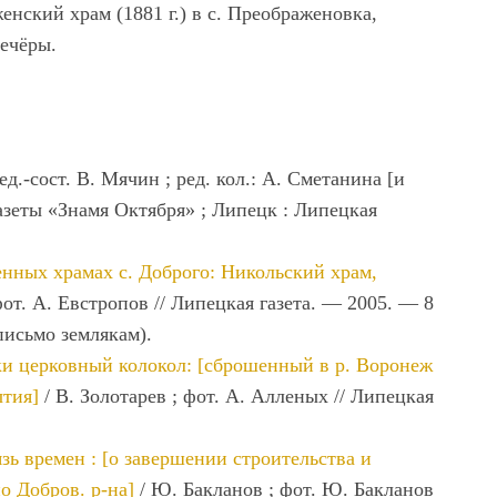
нский храм (1881 г.) в с. Преображеновка,
Чечёры.
д.-сост. В. Мячин ; ред. кол.: А. Сметанина [и
 газеты «Знамя Октября» ; Липецк : Липецкая
енных храмах с. Доброго: Никольский храм,
фот. А. Евстропов // Липецкая газета. — 2005. — 8
письмо землякам).
еки церковный колокол: [сброшенный в р. Воронеж
ытия]
/ В. Золотарев ; фот. А. Алленых // Липецкая
зь времен : [о завершении строительства и
о Добров. р-на]
/ Ю. Бакланов ; фот. Ю. Бакланов