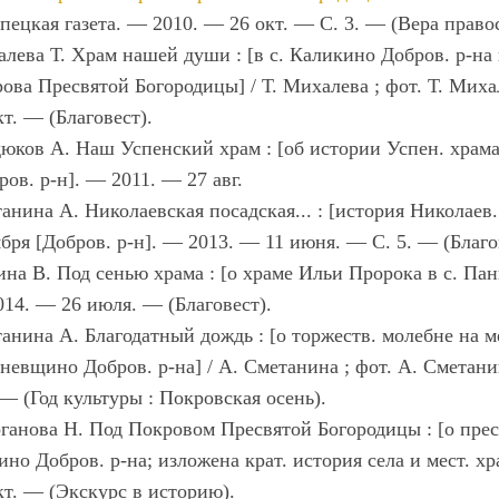
ипецкая газета. — 2010. — 26 окт. — С. 3. — (Вера право
лева Т. Храм нашей души : [в с. Каликино Добров. р-на
ова Пресвятой Богородицы] / Т. Михалева ; фот. Т. Миха
кт. — (Благовест).
юков А. Наш Успенский храм : [об истории Успен. храма 
ров. р-н]. — 2011. — 27 авг.
анина А. Николаевская посадская... : [история Николаев. 
бря [Добров. р-н]. — 2013. — 11 июня. — С. 5. — (Благо
ина В. Под сенью храма : [о храме Ильи Пророка в с. Пани
14. — 26 июля. — (Благовест).
анина А. Благодатный дождь : [о торжеств. молебне на м
невщино Добров. р-на] / А. Сметанина ; фот. А. Сметани
 — (Год культуры : Покровская осень).
ганова Н. Под Покровом Пресвятой Богородицы : [о прес
ино Добров. р-на; изложена крат. история села и мест. хр
кт. — (Экскурс в историю).