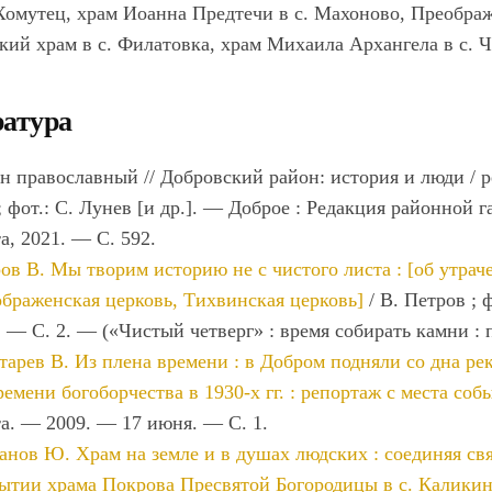
омутец, храм Иоанна Предтечи в с. Махоново, Преображе
кий храм в с. Филатовка, храм Михаила Архангела в с. 
атура
н православный // Добровский район: история и люди / ре
 ; фот.: С. Лунев [и др.]. — Доброе : Редакция районной
та, 2021. — С. 592.
ов В. Мы творим историю не с чистого листа : [об утрач
браженская церковь, Тихвинская церковь]
/ В. Петров ; 
. — С. 2. — («Чистый четверг» : время собирать камни : 
тарев В. Из плена времени : в Добром подняли со дна р
ремени богоборчества в 1930-х гг. : репортаж с места соб
та. — 2009. — 17 июня. — С. 1.
анов Ю. Храм на земле и в душах людских : соединяя свя
ытии храма Покрова Пресвятой Богородицы в с. Каликин