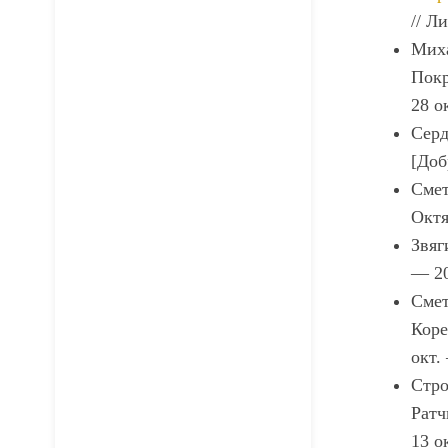
// Л
Миха
Покр
28 о
Серд
[Доб
Смет
Октя
Звяг
— 20
Смет
Коре
окт.
Стро
Ратч
13 о