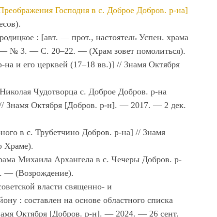
Преображения Господня в с. Доброе Добров. р-на]
есов).
одицкое : [авт. — прот., настоятель Успен. храма
 — № 3. — С. 20–22. — (Храм зовет помолиться).
на и его церквей (17–18 вв.)] // Знамя Октября
 Николая Чудотворца с. Доброе Добров. р-на
// Знамя Октября [Добров. р-н]. — 2017. — 2 дек.
ого в с. Трубетчино Добров. р-на] // Знамя
о Храме).
рама Михаила Архангела в с. Чечеры Добров. р-
3. — (Возрождение).
советской власти священно- и
ну : составлен на основе областного списка
намя Октября [Добров. р-н]. — 2024. — 26 сент.