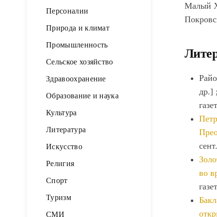
Малый Х
Персоналии
Покровс
Природа и климат
Промышленность
Литер
Сельское хозяйство
Райо
Здравоохранение
др.]
Образование и наука
газе
Культура
Петр
Литература
Прео
сент
Искусство
Золо
Религия
во в
Спорт
газе
Туризм
Бакл
откр
СМИ