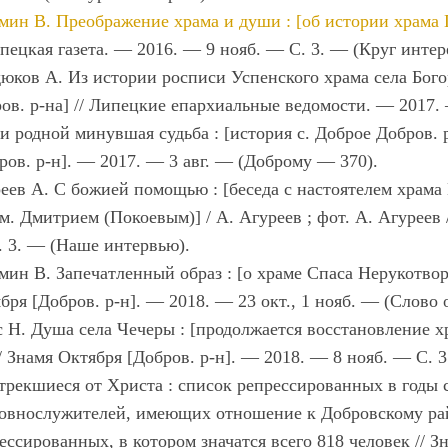
мин В. Преображение храма и души : [об истории храма 
ипецкая газета. — 2016. — 9 нояб. — С. 3. — (Круг интер
юков А. Из истории росписи Успенского храма села Богор
ов. р-на] // Липецкие епархиальные ведомости. — 2017.
и родной минувшая судьба : [история с. Доброе Добров. р-
ров. р-н]. — 2017. — 3 авг. — (Доброму — 370).
еев А. С божией помощью : [беседа с настоятелем храма
м. Дмитрием (Покоевым)] / А. Агуреев ; фот. А. Агуреев 
 3. — (Наше интервью).
мин В. Запечатленный образ : [о храме Спаса Нерукотворн
бря [Добров. р-н]. — 2018. — 23 окт., 1 нояб. — (Слово 
 Н. Душа села Чечеры : [продолжается восстановление х
// Знамя Октября [Добров. р-н]. — 2018. — 8 нояб. — С. 
трекшиеся от Христа : список репрессированных в годы 
овнослужителей, имеющих отношение к Добровскому райо
ессированных, в котором значатся всего 818 человек // З