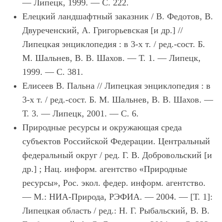
—
Липецк, 1999.
—
С. 222.
Елецкий ландшафтный заказник
/ В. Федотов, В.
Двуреченский, А. Григорьевская [и др.] //
Липецкая энциклопедия : в 3-х т. / ред.-сост. Б.
М. Шальнев, В. В. Шахов.
—
Т. 1.
—
Липецк,
1999.
—
С. 381.
Елисеев В.
Пальна // Липецкая энциклопедия : в
3-х т. / ред.-сост. Б. М. Шальнев, В. В. Шахов.
—
Т. 3.
—
Липецк, 2001.
—
С. 6.
Природные ресурсы и окружающая среда
субъектов Российской Федерации. Центральный
федеральный округ
/ ред. Г. В. Добровольский [и
др.] ; Нац. информ. агентство «Природные
ресурсы», Рос. экол. федер. информ. агентство.
—
М.: НИА-Природа, РЭФИА.
—
2004.
—
[Т. 1]:
Липецкая область
/ ред.: Н. Г. Рыбальский, В. В.