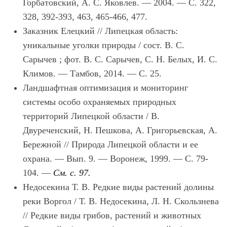
Горбатовский, А. С. Яковлев.
—
2004.
—
С. 322,
328, 392-393, 463, 465-466, 477.
Заказник Елецкий
// Липецкая область:
уникальные уголки природы / сост. В. С.
Сарычев ; фот. В. С. Сарычев, С. Н. Белых, И. С.
Климов.
—
Тамбов, 2014.
—
С. 25.
Ландшафтная оптимизация и мониторинг
системы особо охраняемых природных
территорий Липецкой области
/ В.
Двуреченский, Н. Пешкова, А. Григорьевская, А.
Бережной // Природа Липецкой области и ее
охрана.
—
Вып. 9.
—
Воронеж, 1999.
—
С. 79-
104.
—
См. с. 97.
Недосекина Т. В.
Редкие виды растений долины
реки Воргол / Т. В. Недосекина, Л. Н. Скользнева
// Редкие виды грибов, растений и животных