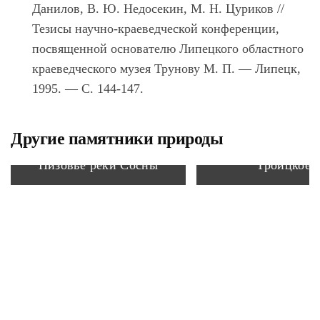
Данилов, В. Ю. Недосекин, М. Н. Цуриков //
Тезисы научно-краеведческой конференции,
посвященной основателю Липецкого областного
краеведческого музея Трунову М. П. — Липецк,
1995. — С. 144-147.
Ольшаник с кол
Другие памятники природы
серых цапель у 
Низовье реки Сосны
Троицкое