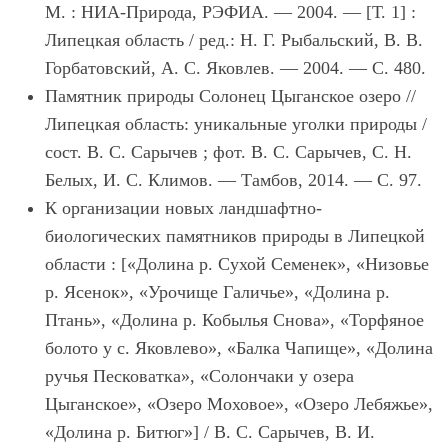
М. : НИА-Природа, РЭФИА. — 2004. —
[Т. 1] :
Липецкая область
/ ред.: Н. Г. Рыбальский, В. В.
Горбатовский, А. С. Яковлев. — 2004. — С. 480.
Памятник природы Солонец Цыганское озеро
//
Липецкая область: уникальные уголки природы /
сост. В. С. Сарычев ; фот. В. С. Сарычев, С. Н.
Белых, И. С. Климов. — Тамбов, 2014. — С. 97.
К организации новых ландшафтно-
биологических памятников природы в Липецкой
области
: [«Долина р. Сухой Семенек», «Низовье
р. Ясенок», «Урочище Галичье», «Долина р.
Птань», «Долина р. Кобылья Снова», «Торфяное
болото у с. Яковлево», «Балка Чапище», «Долина
ручья Песковатка», «Солончаки у озера
Цыганское», «Озеро Моховое», «Озеро Лебяжье»,
«Долина р. Битюг»] / В. С. Сарычев, В. И.