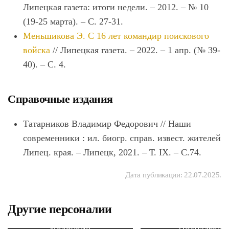
Липецкая газета: итоги недели. – 2012. – № 10
(19-25 марта). – С. 27-31.
Меньшикова Э. С 16 лет командир поискового
войска
// Липецкая газета. ‒ 2022. ‒ 1 апр. (№ 39-
40). ‒ С. 4.
Справочные издания
Татарников
Владимир Федорович // Наши
современники : ил. биогр. справ. извест. жителей
Липец. края. – Липецк, 2021. – Т. IX. – С.74.
Дата публикации:
22.07.2025
.
Другие персоналии
Алябьев Михаил
Житенёв Юр
Иванович
Николаевич