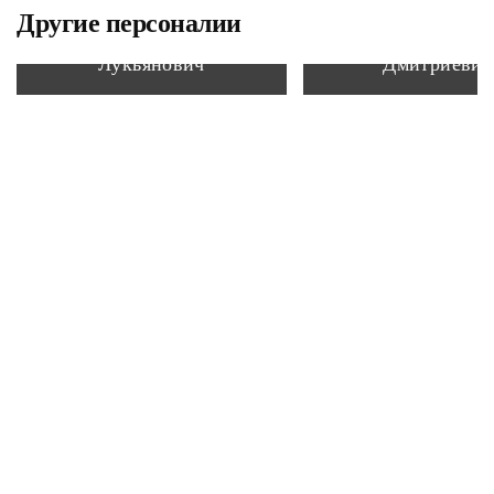
Другие персоналии
Шуминский Сергей
Левитов Нико
Лукьянович
Дмитриевич