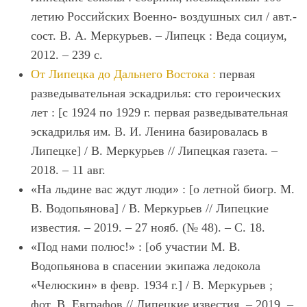
летию Российских Военно- воздушных сил / авт.-
сост. В. А. Меркурьев. – Липецк : Веда социум,
2012. – 239 с.
От Липецка до Дальнего Востока :
первая
разведывательная эскадрилья: сто героических
лет : [с 1924 по 1929 г. первая разведывательная
эскадрилья им. В. И. Ленина базировалась в
Липецке] / В. Меркурьев // Липецкая газета. –
2018. – 11 авг.
«На льдине вас ждут люди» : [о летной биогр. М.
В. Водопьянова] / В. Меркурьев // Липецкие
известия. – 2019. – 27 нояб. (№ 48). – С. 18.
«Под нами полюс!» : [об участии М. В.
Водопьянова в спасении экипажа ледокола
«Челюскин» в февр. 1934 г.] / В. Меркурьев ;
фот. В. Евграфов // Липецкие известия. – 2019. –