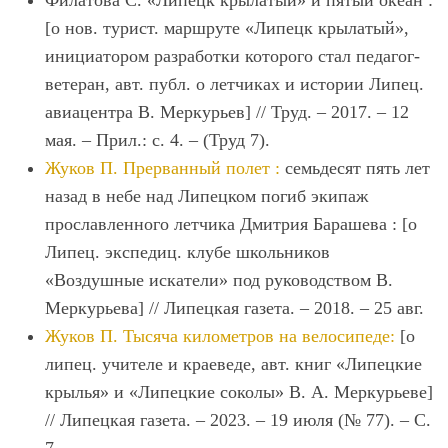
Филатова С. «Липецк крылатый» и пятый океан :
[о нов. турист. маршруте «Липецк крылатый»,
инициатором разработки которого стал педагог-
ветеран, авт. публ. о летчиках и истории Липец.
авиацентра В. Меркурьев] // Труд. – 2017. – 12
мая. – Прил.: с. 4. – (Труд 7).
Жуков П. Прерванный полет :
семьдесят пять лет
назад в небе над Липецком погиб экипаж
прославленного летчика Дмитрия Барашева : [о
Липец. экспедиц. клубе школьников
«Воздушные искатели» под руководством В.
Меркурьева] // Липецкая газета. – 2018. – 25 авг.
Жуков П. Тысяча километров на велосипеде:
[о
липец. учителе и краеведе, авт. книг «Липецкие
крылья» и «Липецкие соколы» В. А. Меркурьеве]
// Липецкая газета. – 2023. – 19 июля (№ 77). – С.