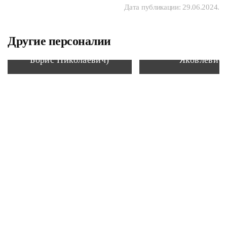
Дата публикации:
29.06.2024
.
Другие персоналии
Белый Андрей (Бугаев
Симонович Ник
Борис Николаевич)
Яковлевич