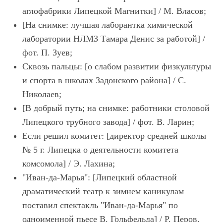
аглофабрики Липецкой Магнитки] / М. Власов;
[На снимке: лучшая лаборантка химической
лаборатории НЛМЗ Тамара Денис за работой] /
фот. П. Зуев;
Сквозь пальцы: [о слабом развитии физкультуры
и спорта в школах Задонского района] / С.
Николаев;
[В добрый путь; на снимке: работники столовой
Липецкого трубного завода] / фот. В. Ларин;
Если решил комитет: [директор средней школы
№ 5 г. Липецка о деятельности комитета
комсомола] / Э. Лахина;
"Иван-да-Марья": [Липецкий областной
драматический театр к зимнем каникулам
поставил спектакль "Иван-да-Марья" по
одноименной пьесе В. Гольфельда] / Р. Перов.