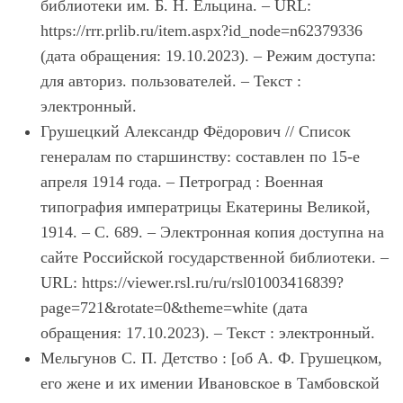
библиотеки им. Б. Н. Ельцина. – URL:
https://rrr.prlib.ru/item.aspx?id_node=n62379336
(дата обращения: 19.10.2023). – Режим доступа:
для авториз. пользователей. – Текст :
электронный.
Грушецкий Александр Фёдорович // Список
генералам по старшинству: составлен по 15-е
апреля 1914 года. – Петроград : Военная
типография императрицы Екатерины Великой,
1914. – С. 689. – Электронная копия доступна на
сайте Российской государственной библиотеки. –
URL: https://viewer.rsl.ru/ru/rsl01003416839?
page=721&rotate=0&theme=white (дата
обращения: 17.10.2023). – Текст : электронный.
Мельгунов С. П. Детство : [об А. Ф. Грушецком,
его жене и их имении Ивановское в Тамбовской