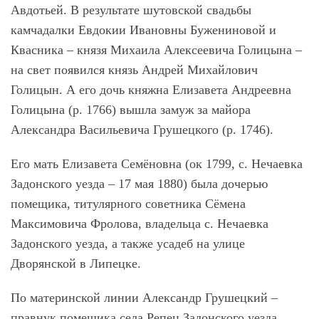
Авдотьей. В результате шутовской свадьбы
камчадалки Евдокии Ивановны Бужениновой и
Квасника – князя Михаила Алексеевича Голицына –
на свет появился князь Андрей Михайлович
Голицын. А его дочь княжна Елизавета Андреевна
Голицына (р. 1766) вышла замуж за майора
Александра Васильевича Грушецкого (р. 1746).
Его мать Елизавета Семёновна (ок 1799, с. Нечаевка
Задонского уезда – 17 мая 1880) была дочерью
помещика, титулярного советника Сёмена
Максимовича Фролова, владельца с. Нечаевка
Задонского уезда, а также усадеб на улице
Дворянской в Липецке.
По материнской линии Александр Грушецкий –
правнук помещика села Репец Задонского уезда,