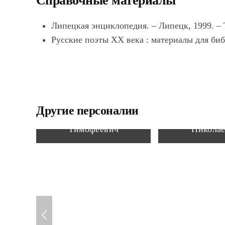
Справочные материалы
Липецкая энциклопедия. – Липецк, 1999. – Т.
Русские поэты XX века : материалы для библи
Другие персоналии
Жданов Петр
Лупенко Але
Тимофеевич
Никола