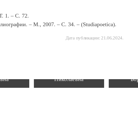
 1. – С. 72.
ографии. – М., 2007. – С. 34. – (Studiapoetica).
Дата публикации:
21.06.2024
.
ксандра
Пешкова Светлана
Княжинс
евна
Николаевна
Бо