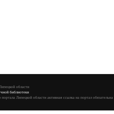
 Липецкой области
учной библиотеки
 портала Липецкой области активная ссылка на портал обязательна