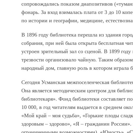
сопровождались показом диапозитивов («тума
фонарь. За вход взималась плата от 3 до 10 коп
по истории и географии, медицине, естествозн
В 1896 году библиотека перешла из здания гор
собрания, при ней была открыта бесплатная чи
устроен зрительный зал со сценой. В 1899 год
трезвости организовало чайную. Таким образом,
народный дом, главную роль в котором играла 
Сегодня Усманская межпоселенческая библиоте
Она является методическим центром для библио
библиотекаря». Фонд библиотеки составляет поч
10 000, в год читателям выдается в среднем ок
«Мой край – моя судьба», «Горькие плоды слад
здоровым – здорово», «Я – гражданин России».
ограниченными возможностями), «Юность», «С