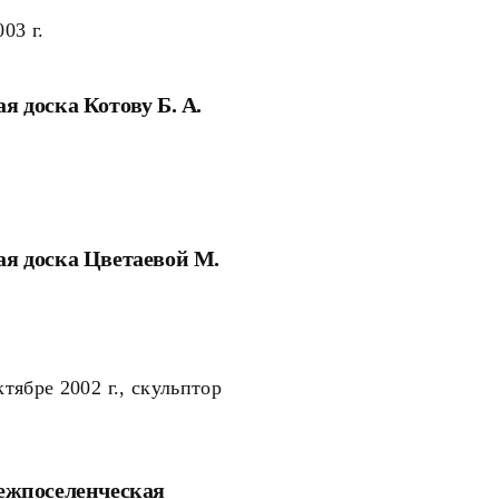
03 г.
 доска Котову Б. А.
я доска Цветаевой М.
тябре 2002 г., скульптор
ежпоселенческая