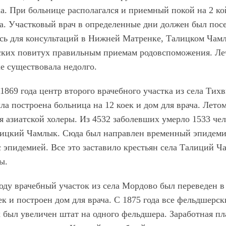
а. При больнице располагался и приемный покой на 2 ко
а. Участковый врач в определенные дни должен был пос
сь для консультаций в Нижней Матренке, Талицком Чамл
ских повитух правильным приемам родовспоможения. Леч
е существовала недолго.
1869 года центр второго врачебного участка из села Ти
ла построена больница на 12 коек и дом для врача. Лето
я азиатской холеры. Из 4532 заболевших умерло 1533 чел
лицкий Чамлык. Сюда был направлен временный эпидемич
 эпидемией. Все это заставило крестьян села Талиций Ч
ы.
году врачебный участок из села Мордово был переведен 
ек и построен дом для врача. С 1875 года все фельдшерс
 был увеличен штат на одного фельдшера. Заработная пла