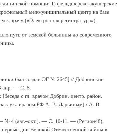
медицинской помощи: 1) фельдшерско-акушерские
опрофильный межмуниципальный центр на базе
м к врачу («Электронная регистратура»).
ошло путь от земской больницы до современного
ьницы.
обринки был создан ЭГ № 2645] // Добринские
 апр. — С. 5.
: [беседа с гл. врачом Добрин. центр. район.
 заслуж. врачом РФ А. В. Дарьиным] / А. В.
 № 4 (авг.–окт.). — С. 10-11. — (Регион48).
 [в первые дни Великой Отечественной войны в