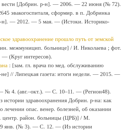
е вести [Добрин. р-н]. — 2006. — 22 июня (№ 72).
2645 эвакогоспиталя, сформир. в п. Добринка
 р-н]. — 2012. — 5 мая. — (Истоки. Историко-
нское здравоохранение прошло путь от земской
рин. межмуницип. больнице] / И. Николаева ; фот.
. — (Круг интересов).
ана
: [зам. гл. врача по мед. обслуживанию
не] // Липецкая газета: итоги недели. — 2015. —
 № 4. (авг.–окт.). — С. 10–11. — (Регион48).
з истории здравоохранения Добрин. р-на: как
о лечении опас. венер. болезней, об оказании
 центр. район. больницы (ЦРБ)] / М.
9 янв. (№ 3). — С. 12. — (Из истории