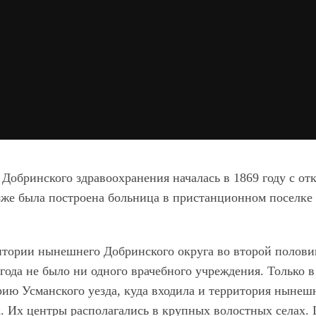
 Добринского здравоохранения началась в 1869 году с о
зже была построена больница в пристанционном поселке Д
итории нынешнего Добринского округа во второй полови
года не было ни одного врачебного учреждения. Только в
рию Усманского уезда, куда входила и территория нынешн
. Их центры располагались в крупных волостных селах. Ц