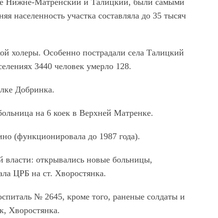
сле Нижне-Матренский и Талицкий, были самыми
яя населенность участка составляла до 35 тысяч
ской холеры. Особенно пострадали села Талицкий
елениях 3440 человек умерло 128.
елке Добринка.
больница на 6 коек в Верхней Матренке.
ино (функционировала до 1987 года).
й власти: открывались новые больницы,
ала ЦРБ на ст. Хворостянка.
оспиталь № 2645, кроме того, раненые солдаты и
к, Хворостянка.