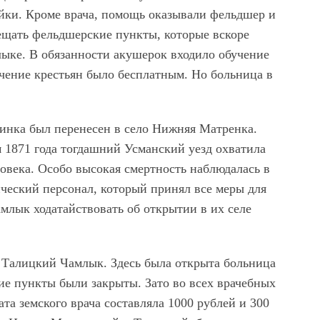
йки. Кроме врача, помощь оказывали фельдшер и
ещать фельдшерские пункты, которые вскоре
ыке. В обязанности акушерок входило обучение
ение крестьян было бесплатным. Но больница в
хвинка был перенесен в село Нижняя Матренка.
м 1871 года тогдашний Усманский уезд охватила
овека. Особо высокая смертность наблюдалась в
еский персонал, который принял все меры для
амлык ходатайствовать об открытии в их селе
в Талицкий Чамлык. Здесь была открыта больница
кие пункты были закрыты. Зато во всех врачебных
та земского врача составляла 1000 рублей и 300