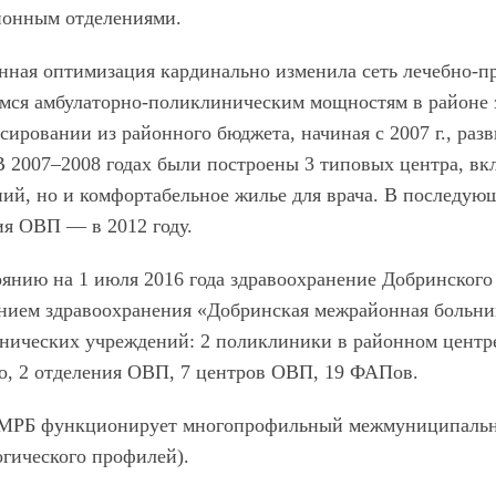
онным отделениями.
нная оптимизация кардинально изменила сеть лечебно-п
ся амбулаторно-поликлиническим мощностям в районе за
ировании из районного бюджета, начиная с 2007 г., раз
В 2007–2008 годах были построены 3 типовых центра, в
ий, но и комфортабельное жилье для врача. В последующ
ия ОВП — в 2012 году.
оянию на 1 июля 2016 года здравоохранение Добринского
нием здравоохранения «Добринская межрайонная больница
нических учреждений: 2 поликлиники в районном центре
, 2 отделения ОВП, 7 центров ОВП, 19 ФАПов.
 МРБ функционирует многопрофильный межмуниципальны
огического профилей).