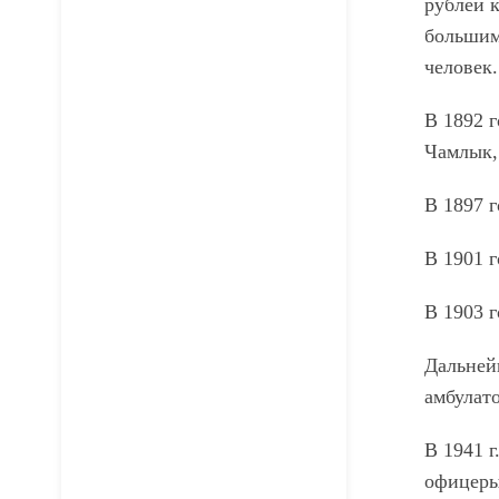
рублей 
большим
человек.
В 1892 г
Чамлык,
В 1897 
В 1901 
В 1903 г
Дальней
амбулато
В 1941 г
офицеры