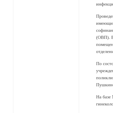
инфекци
Проведе
имеющим
софинанс
(ОВП). 
помещен
отделен
По сост
учрежде
поликли
Пушкино
На базе
гинекол