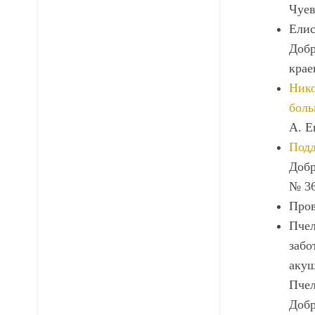
Чуев
Елис
Добр
крае
Нико
боль
А. Е
Подд
Добр
№ 36
Пров
Пчел
забо
акуш
Пчел
Добр