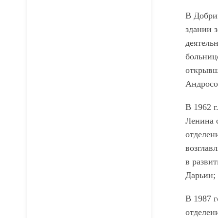
В Добри
здании з
деятельн
больнице
открывш
Андросо
В 1962 г
Ленина 
отделени
возглав
в развит
Дарьин; 
В 1987 г
отделени