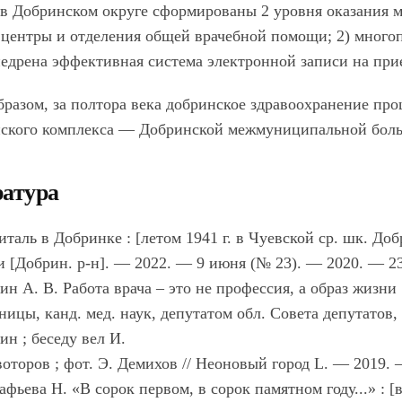
 в Добринском округе сформированы 2 уровня оказания 
 центры и отделения общей врачебной помощи; 2) мног
едрена эффективная система электронной записи на прие
бразом, за полтора века добринское здравоохранение пр
ского комплекса — Добринской межмуниципальной бол
атура
италь в Добринке : [летом 1941 г. в Чуевской ср. шк. Д
и [Добрин. р-н]. — 2022. — 9 июня (№ 23). — 2020. — 23
ин А. В. Работа врача – это не профессия, а образ жизни 
ницы, канд. мед. наук, депутатом обл. Совета депутатов,
ин ; беседу вел И.
оторов ; фот. Э. Демихов // Неоновый город L. — 2019. —
афьева Н. «В сорок первом, в сорок памятном году...» :