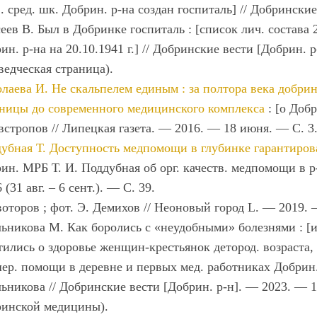
. сред. шк. Добрин. р-на создан госпиталь] // Добрински
еев В. Был в Добринке госпиталь : [список лич. состава 
ин. р-на на 20.10.1941 г.] // Добринские вести [Добрин.
ведческая страница).
лаева И. Не скальпелем единым : за полтора века добри
ницы до современного медицинского комплекса
: [о Доб
встропов // Липецкая газета. — 2016. — 18 июня. — С. 3
убная Т. Доступность медпомощи в глубинке гарантиров
ин. МРБ Т. И. Поддубная об орг. качеств. медпомощи в р-
 (31 авг. – 6 сент.). — С. 39.
оторов ; фот. Э. Демихов // Неоновый город L. — 2019. —
ьникова М. Как боролись с «неудобными» болезнями : [и
тились о здоровье женщин-крестьянок детород. возраста, 
ер. помощи в деревне и первых мед. работниках Добрин.
ьникова // Добринские вести [Добрин. р-н]. — 2023. — 1
инской медицины).