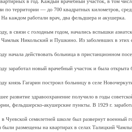
квартирных в год. Каждый врачебный участок, в том чи
и по территории — до 700 квадратных километров, средн
 На каждом работали врач, два фельдшера и акушерка.
оду, в связи с голодным годом, начались вспышки азиат
 Чамлык Никольский и Пушкино. Из заболевших в этих с
году начала действовать больница в пристанционном пос
году заработал новый врачебный участок и была открыта 
оду князь Гагарин построил больницу в селе Новочеркут
шее развитие здравоохранение получило в годы советско
рии, фельдшерско-акушерские пункты. В 1929 г. заработ
. в Чуевской семилетней школе был развернут военный г
 были размещены на квартирах в селах Талицкий Чамлы