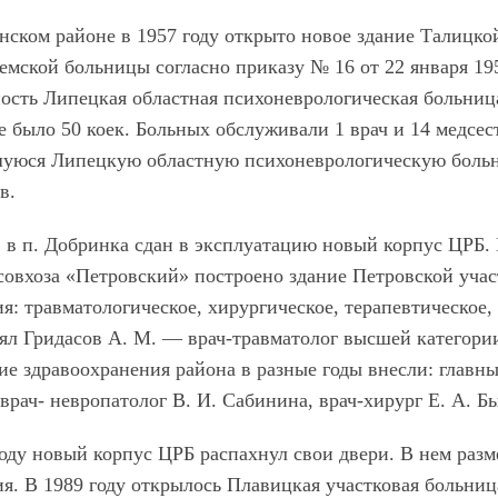
нском районе в 1957 году открыто новое здание Талицкой
емской больницы согласно приказу № 16 от 22 января 19
ость Липецкая областная психоневрологическая больница
 было 50 коек. Больных обслуживали 1 врач и 14 медсесте
уюся Липецкую областную психоневрологическую больни
в.
. в п. Добринка сдан в эксплуатацию новый корпус ЦРБ. В
совхоза «Петровский» построено здание Петровской учас
я: травматологическое, хирургическое, терапевтическое,
лял Гридасов А. М. — врач-травматолог высшей категор
ие здравоохранения района в разные годы внесли: главны
врач- невропатолог В. И. Сабинина, врач-хирург Е. А. Бы
оду новый корпус ЦРБ распахнул свои двери. В нем разм
я. В 1989 году открылось Плавицкая участковая больниц