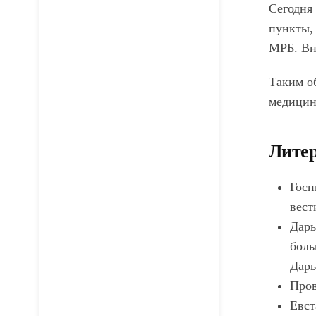
Сегодня
пункты,
МРБ. Вн
Таким о
медицин
Литер
Госп
вест
Дарь
боль
Дарь
Пров
Евст