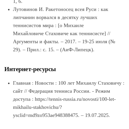
1, 6.
Лутовинов И. Ракетоносец всея Руси : как
липчанин ворвался в десятку лучших
теннисистов мира : [о Михаиле
Михайловиче
Стахович
е как теннисисте] //
Аргументы и факты. ‒ 2017. ‒ 19-25 июля (№
29). ‒ Прил.: с. 15. ‒ (АиФ-Липецк).
Интернет-ресурсы
Главная : Новости : 100 лет Михаилу Стаховичу :
сайт // Федерация тенниса России. - Режим
доступа : https://tennis-russia.ru/novosti/100-let-
mikhailu-stakhovichu/?
ysclid=md9zo953ae948388475. – 19.07.2025.