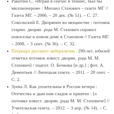
Ракитин С. «Играй я сейчас в теннис, был бы
миллионером» : Михаил
Стахович
‒ газете МГ //
Газета МГ. ‒ 2006. ‒ 20 дек. (№ 51). ‒ С. 27.
Сокольский Е. Дворянин во мещанстве : потомок
старин. дворян. рода М.
Стахович
справил
новоселье в новом доме в Становом // Газета МГ.
‒ 2008. ‒ 3 сент. (№ 36). ‒ С. 32.
Патриарх русского либерализма :
[90-лет. юбилей
отметил потомок извест. дворян. рода М. М.
Стахович
] / подгот. О. Бочкова [и др.] ; фот. А.
Дементьев // Липецкая газета. ‒ 2011. ‒ 20 сент. ‒
С. 2.
Зуева Л. Как упоительны в России вечера :
Отечества и дым нам сладок и приятен : [о
потомке извест. дворян. рода М. М.
Стахович
е] //
Учительская газета. ‒ 2012. ‒ 3 апр. (№ 14). ‒ C.