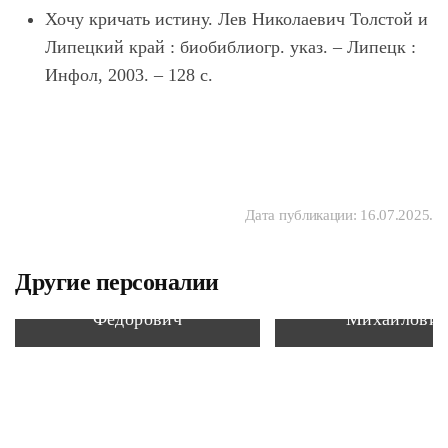
Хочу кричать истину. Лев Николаевич Толстой и
Липецкий край : биобиблиогр. указ. – Липецк :
Инфол, 2003. – 128 с.
Дата публикации:
16.07.2025
.
Другие персоналии
Федоров Николай
Климов Серг
Федорович
Михайлови