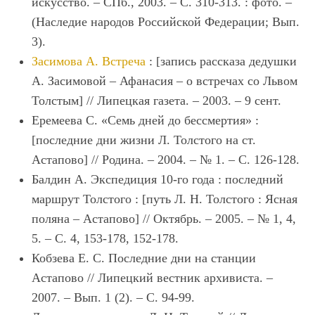
искусство. – СПб., 2003. – С. 310-313. : фото. –
(Наследие народов Российской Федерации; Вып.
3).
Засимова А. Встреча
: [запись рассказа дедушки
А. Засимовой – Афанасия – о встречах со Львом
Толстым] // Липецкая газета. – 2003. – 9 сент.
Еремеева С. «Семь дней до бессмертия» :
[последние дни жизни Л. Толстого на ст.
Астапово] // Родина. – 2004. – № 1. – С. 126-128.
Балдин А. Экспедиция 10-го года : последний
маршрут Толстого : [путь Л. Н. Толстого : Ясная
поляна – Астапово] // Октябрь. – 2005. – № 1, 4,
5. – С. 4, 153-178, 152-178.
Кобзева Е. С. Последние дни на станции
Астапово // Липецкий вестник архивиста. –
2007. – Вып. 1 (2). – С. 94-99.