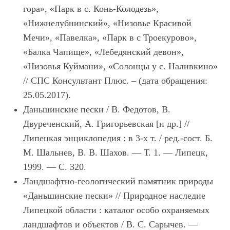
гора», «Парк в с. Конь-Колодезь»,
«Нижнелубнинский», «Низовье Красивой
Мечи», «Павелка», «Парк в с Троекурово»,
«Балка Чапище», «Лебедянский девон»,
«Низовья Куймани», «Солонцы у с. Наливкино»
// СПС Консультант Плюс. – (дата обращения:
25.05.2017).
Даньшинские пески
/ В. Федотов, В.
Двуреченский, А. Григорьевская [и др.] //
Липецкая энциклопедия : в 3-х т. / ред.-сост. Б.
М. Шальнев, В. В. Шахов. — Т. 1. — Липецк,
1999. — С. 320.
Ландшафтно-геологический памятник природы
«Даньшинские пески»
// Природное наследие
Липецкой области : каталог особо охраняемых
ландшафтов и объектов / В. С. Сарычев. —