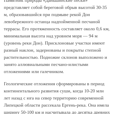
Памятник природы
«Даньшинские пески»
представляет собой береговой обрыв высотой 30-35
м, образовавшийся при подмыве рекой Дон
левобережного останца надпойменной песчаной
террасы. Его протяженность составляет около 0,6 км,
минимальная высота над уровнем моря — 94 м
(уровень реки Дон). Присклоновые участки имеют
разный наклон, задернованы и покрыты степной
растительностью. Подножие склонов выположено и
занято аллювиальными песчано-илистыми
отложениями или галечником.
Геологические отложения сформированы в период
континентального развития суши, когда 10-20 млн
лет назад с юга на север территорию современной
Липецкой области рассекала Ергень-река. Она имела
ширину 50-100 км и насчитывала до десятка древних