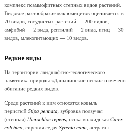
комплекс псаммофитных степных видов растений.
Видовое разнообразие макромицетов оценивается в
70 видов, сосудистых растений — 200 видов,
амфибий — 2 вида, рептилий — 2 вида, птиц — 30
видов, млекопитающих — 10 видов.
Редкие виды
На территории л
андшафтно-геологического
памятника природы «Даньшинские пески»
отмечено
обитание редких видов.
Среди растений к ним относятся ковыль
перистый
Stipa pennata
, зубровка ползучая
(степная)
Hierochloe repens
, осока колхидская
Carex
colchica
, сирения седая
Syrenia сапа
, астрагал