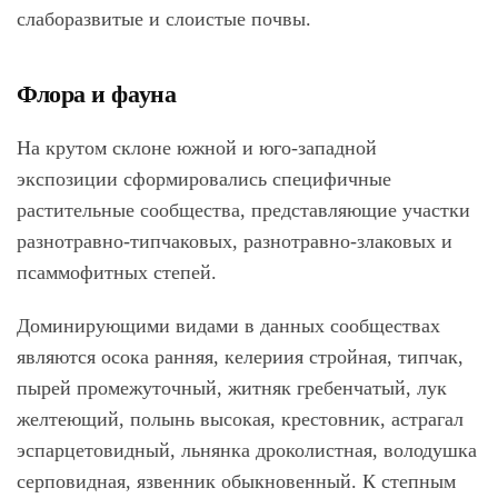
слаборазвитые и слоистые почвы.
Флора и фауна
На крутом склоне южной и юго-западной
экспозиции сформировались специфичные
растительные сообщества, представляющие участки
разнотравно-типчаковых, разнотравно-злаковых и
псаммофитных степей.
Доминирующими видами в данных сообществах
являются осока ранняя, келериия стройная, типчак,
пырей промежуточный, житняк гребенчатый, лук
желтеющий, полынь высокая, крестовник, астрагал
эспарцетовидный, льнянка дроколистная, володушка
серповидная, язвенник обыкновенный. К степным