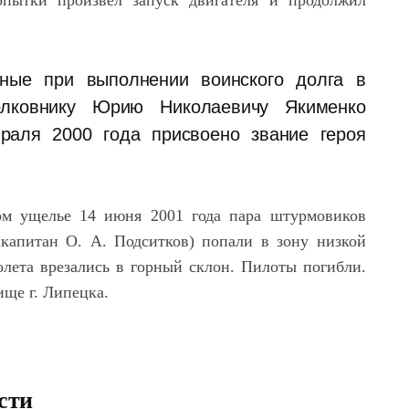
опытки произвел запуск двигателя и продолжил
нные при выполнении воинского долга в
полковнику Юрию Николаевичу Якименко
раля 2000 года присвоено звание героя
ом ущелье 14 июня 2001 года пара штурмовиков
апитан О. А. Подситков) попали в зону низкой
олета врезались в горный склон. Пилоты погибли.
ще г. Липецка.
сти