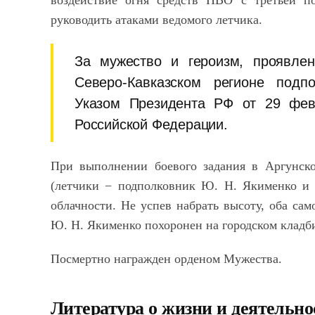
воздействие огня средств ПВО с третьей п
руководить атаками ведомого летчика.
За мужество и героизм, проявле
Северо-Кавказском регионе под
Указом Президента РФ от 29 фев
Российской Федерации.
При выполнении боевого задания в Аргунск
(летчики
−
подполковник Ю. Н. Якименко и к
облачности. Не успев набрать высоту, оба сам
Ю. Н. Якименко похоронен на городском кладби
Посмертно награжден орденом Мужества.
Литература о жизни и деятельно