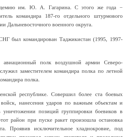
адемию им. Ю. А. Гагарина. С этого же года
−
итель командира 187-го отдельного штурмового
ии Дальневосточного военного округа.
СНГ был командирован Таджикистан (1995, 1997-
й авиационный полк воздушной армии Северо-
е служил заместителем командира полка по летной
командира полка.
енской республике. Совершил более ста боевых
войск, нанесения ударов по важным объектам и
в уничтожении позиций группировки боевиков в
тот район при пуске ракет произошла остановка
та. Проявив исключительное хладнокровие, под