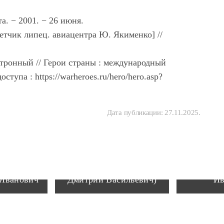
та. − 2001. − 26 июня.
етчик липец. авиацентра Ю. Якименко] //
тронный // Герои страны : международный
тупа : https://warheroes.ru/hero/hero.asp?
Дата публикации:
27.11.2025
.
Дионисий (Хитров
Тонки
 Иванович
Дмитрий Васильевич)
Ив