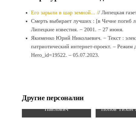
Его зарыли в шар земной... /
/ Липецкая газе
Смерть выбирает лучших : [в Чечне погиб л
Липецкие известия. − 2001. − 27 июня.
Якименко Юрий Николаевич. − Текст : элек
патриотический интернет-проект. – Режим дос
Hero_id=19522. – 05.07.2023.
Другие персоналии
Шумский Кирион
Павлович
Попов Тихон