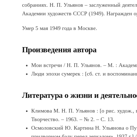
собраниях. Н. П. Ульянов – заслуженный деяте
Академии художеств СССР (1949). Награжден о
Умер 5 мая 1949 года в Москве.
Произведения автора
Мои встречи / Н. П. Ульянов. – М. : Академ
Люди эпохи сумерек : [сб. ст. и воспоминани
Литература о жизни и деятельно
Климова М. Н. П. Ульянов : [о рис. худож., 
Творчество. ‒ 1963. ‒ № 2. ‒ С. 13.
Осмоловский Ю. Картина Н. Ульянова о Пу
придворном балу перед зеркалом», 1937 г.] //