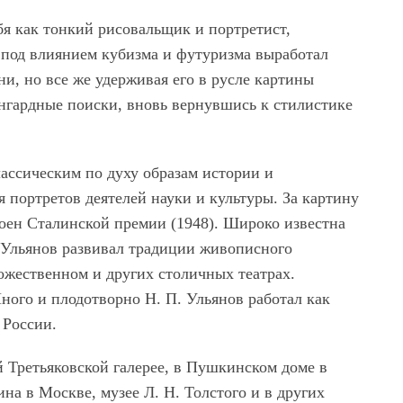
бя как тонкий рисовальщик и портретист,
 под влиянием кубизма и футуризма выработал
и, но все же удерживая его в русле картины
ангардные поиски, вновь вернувшись к стилистике
лассическим по духу образам истории и
я портретов деятелей науки и культуры. За картину
тоен Сталинской премии (1948). Широко известна
 Ульянов развивал традиции живописного
ожественном и других столичных театрах.
ного и плодотворно Н. П. Ульянов работал как
 России.
 Третьяковской галерее, в Пушкинском доме в
на в Москве, музее Л. Н. Толстого и в других