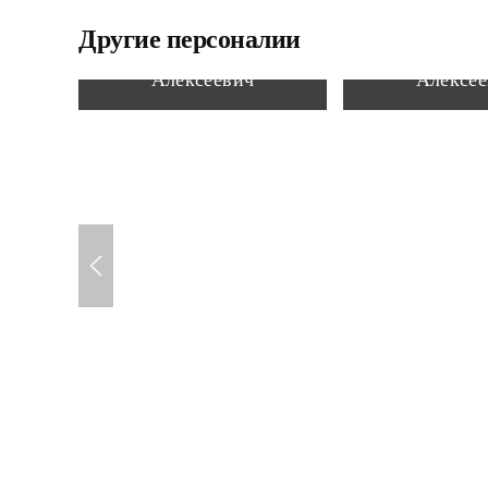
Другие персоналии
Ануфриев Митрофан
Бунин 
Алексеевич
Алексее