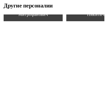
Другие персоналии
Никулин Александр
Буховцев Алекс
Митрофанович
Никитич