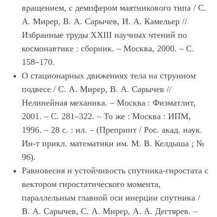
вращением, с демпфером маятникового типа / С.
А. Мирер, В. А. Сарычев, И. А. Камельер //
Избранные труды XXIII научных чтений по
космонавтике : сборник. – Москва, 2000. – С.
158–170.
О стационарных движениях тела на струнном
подвесе / С. А. Мирер, В. А. Сарычев //
Нелинейная механика. – Москва : Физматлит,
2001. – С. 281–322. – То же : Москва : ИПМ,
1996. – 28 с. : ил. – (Препринт / Рос. акад. наук.
Ин-т прикл. математики им. М. В. Келдыша ; №
96).
Равновесия и устойчивость спутника-гиростата с
вектором гиростатического момента,
параллельным главной оси инерции спутника /
В. А. Сарычев, С. А. Мирер, А. А. Дегтярев. –