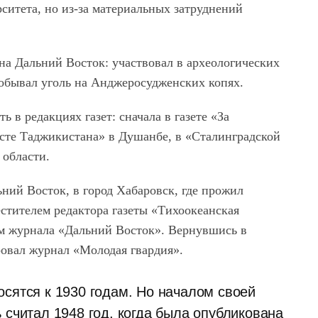
ситета, но из-за материальных затруднений
 на Дальний Восток: участвовал в археологических
добывал уголь на Анджеросудженских копях.
ь в редакциях газет: сначала в газете «За
сте Таджикистана» в Душанбе, в «Сталинградской
 области.
ьний Восток, в город Хабаровск, где прожил
местителем редактора газеты «Тихоокеанская
ром журнала «Дальний Восток». Вернувшись в
ровал журнал «Молодая гвардия».
сятся к 1930 годам. Но началом своей
 считал 1948 год, когда была опубликована