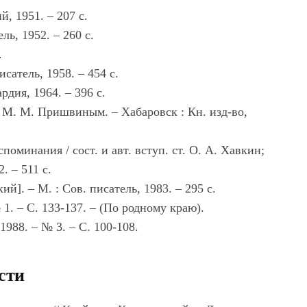
й, 1951. – 207 с.
ль, 1952. – 260 с.
.
сатель, 1958. – 454 с.
рдия, 1964. – 396 с.
 М. М. Пришвиным. – Хабаровск : Кн. изд-во,
поминания / сост. и авт. вступ. ст. О. А. Хавкин;
. – 511 с.
ий]. – М. : Сов. писатель, 1983. – 295 с.
 1. – С. 133-137. – (По родному краю).
1988. – № 3. – С. 100-108.
сти