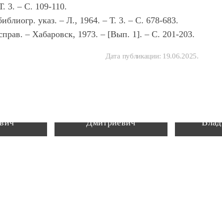
 3. – С. 109-110.
лиогр. указ. – Л., 1964. – Т. 3. – С. 678-683.
рав. – Хабаровск, 1973. – [Вып. 1]. – С. 201-203.
Дата публикации:
19.06.2025
.
 Юрий
Поволяев Валерий
Засоди
вич
Дмитриевич
Влад