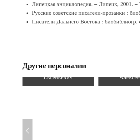
Липецкая энциклопедия. – Липецк, 2001. – Т.
Русские советские писатели-прозаики : биобиб
Писатели Дальнего Востока : биобиблиогр. сп
Другие персоналии
Фисенко Анатолий
Макаров
Евгеньевич
Алексее