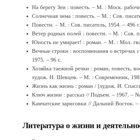
На берегу Зеи : повесть. – М. : Моск. рабочи
Солнечная зима : повесть. – М. : Сов. писате
Повести. – М. : Сов. писатель, 1954. – 496 с
Ветер родных полей : повести. – М. : Сов. пи
Юность не умирает! : роман. – М. : Мол. гва
Вечные строки : воспоминания о встречах с
1975. – 96 с.
Хозяйка таежной речки : роман, повесть, вос
худож. Н. Шевцов. – М. : Современник, 1982
Жизнь как жизнь : роман / [худож. И. Спасск
Ключ жизни : рассказ // Подъем. – 1967. – №
Камчатские зарисовки // Дальний Восток. – 
Литература о жизни и деятельно