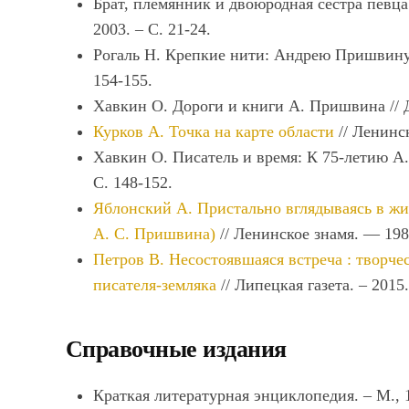
Брат, племянник и двоюродная сестра певц
2003. – С. 21-24.
Рогаль Н. Крепкие нити: Андрею Пришвину –
154-155.
Хавкин О. Дороги и книги А. Пришвина // Да
Курков А. Точка на карте области
// Ленинс
Хавкин О. Писатель и время: К 75-летию А.
С. 148-152.
Яблонский А. Пристально вглядываясь в жи
А. С. Пришвина)
// Ленинское знамя. — 198
Петров В. Несостоявшаяся встреча : творче
писателя-земляка
// Липецкая газета. – 2015.
Справочные издания
Краткая литературная энциклопедия. – М., 19