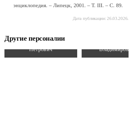
энциклопедия. – Липецк, 2001. – Т. III. – С. 89.
Дата публикации:
26.03.2026
.
Липецкий Алек
Другие персоналии
Петров Александр
(Каменский Але
Петрович
Владимирови