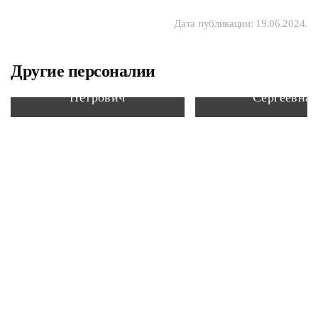
Дата публикации:
19.06.2024
.
Другие персоналии
Коробейников Кузьма
Юдина Алексан
Петрович
Сергеевна