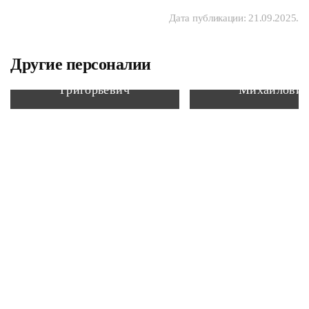
Дата публикации:
21.09.2025
.
Другие персоналии
Томилин Иван
Петров Влади
Григорьевич
Михайлови