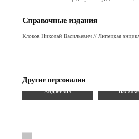
Справочные издания
Клоков Николай Васильевич // Липецкая энциклоп
Другие персоналии
Титов Владислав
Терновых
Андреевич
Василье