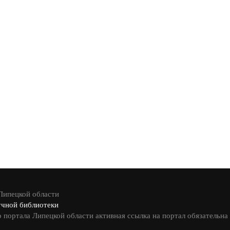
 Липецкой области
учной библиотеки
 портала Липецкой области активная ссылка на портал обязательна