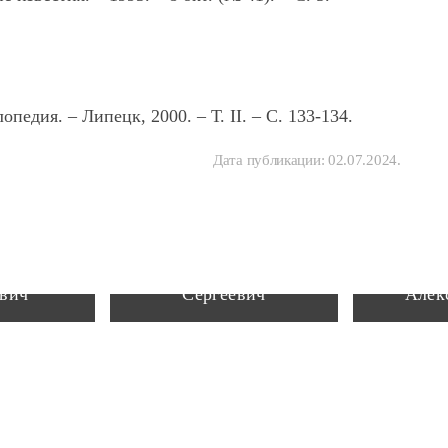
едия. – Липецк, 2000. – Т. II. – С. 133-134.
Дата публикации:
02.07.2024
.
 Иван
Рубцов Василий
Вагне
вич
Сергеевич
Алек