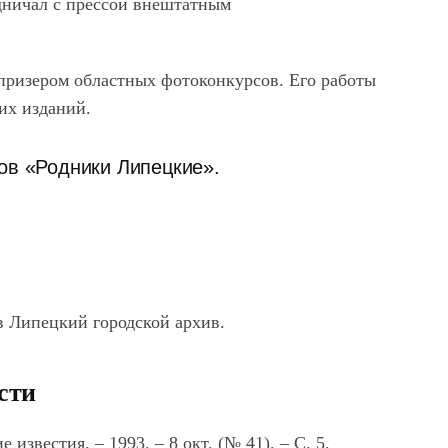
удничал с прессой внештатным
призером областных фотоконкурсов. Его работы
их изданий.
ов «Родники Липецкие».
в Липецкий городской архив.
сти
известия. ‒ 1993. ‒ 8 окт. (№ 41). ‒ С. 5.