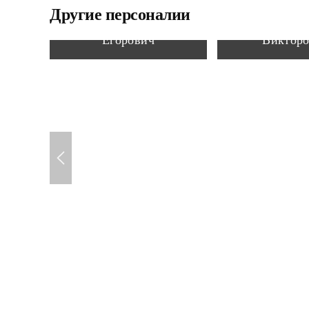
Другие персоналии
Мягков Тимофей
Волков Ва
Егорович
Виктор