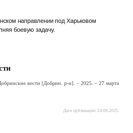
пянском направлении под Харьковом
лняя боевую задачу.
сти
 Добринские вести [Добрин. р-н].
−
2025.
−
27 марта
Дата публикации:
24.09.2025
.