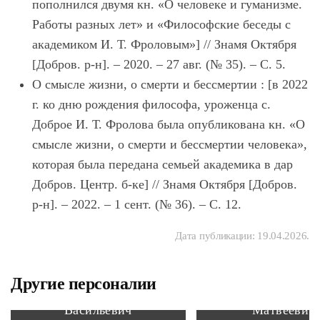
пополнился двумя кн. «О человеке и гуманизме.
Работы разных лет» и «Философские беседы с
академиком И. Т. Фроловым»] // Знамя Октября
[Добров. р-н]. – 2020. – 27 авг. (№ 35). – С. 5.
О смысле жизни, о смерти и бессмертии : [в 2022
г. ко дню рождения философа, уроженца с.
Доброе И. Т. Фролова была опубликована кн. «О
смысле жизни, о смерти и бессмертии человека»,
которая была передана семьей академика в дар
Добров. Центр. б-ке] // Знамя Октября [Добров.
р-н]. – 2022. – 1 сент. (№ 36). – С. 12.
Дата публикации:
19.04.2026
.
Другие персоналии
Арефьев Александр
Муромцев Лео
Васильевич
Матвеевич