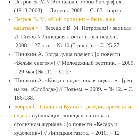
Петров В. М.// Это наша с тобой биография...
(1918-2008). – Липецк, 2008. – С. 83.: портр.
Петров В. М. «Мой принцип – быть, а не
казаться!»
: [беседа с В. М. Петровым] / записал
И. Сизов // Липецкая газета: итоги недели. –
2008. – 27 окт. – № 10 (3 нояб.). – С. 25-27.
Шишкин А. Когда душа плачет : [о повести
«Белым снегом»] // Молодежный вестник. – 2009.
– 29 мая (№ 11). – С. 27.
Шишкин А. «Когда спадает полая вода…» : [рец.
на кн. «Слобода»] // Подъем. – 2009. – № 12. – С.
186-188.
Бобров С. Сталин и Бунин : трагедия времени и
судеб
: публикация липецкого автора в
столичном журнале : [о повести «Кесарь и
художник»] // Липецкая газета. – 2010. – 12