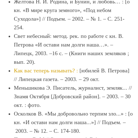
Желтова Н. И. Родина, и Бунин, и любовь… : [о
кн. «В мире круга земного», «Под небом
Суходола»] // Подъем. – 2002. – № 1. – С. 251-
254.
Свет небесный: метод. рек. по работе с кн. В.
Петрова «И остави нам долги наша…». –
Липецк, 2003. –16 с. – (Книги наших земляков ;
вып. 20).
Как вас теперь называть? :
[юбилей В. Петрова]
// Липецкая газета. – 2003. – 29 окт.
Меньшикова Э. Писатель, журналист, земляк... //
Знамя Октября [Добровский район]. – 2003. – 30
окт. : фото.
Осколков В. «Мы добровольно терпим зло...» : [о
кн. «И остави нам долги наша...»] // Подъем. –
2003. – № 12. – С. 174-180.