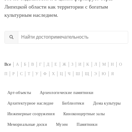
Липецкой области как территории с богатым
культурным наследием.
Все
А
Б
В
Г
Д
Е
Ж
З
И
К
Л
М
Н
О
П
Р
С
Т
У
Ф
Х
Ц
Ч
Ш
Щ
Э
Ю
Я
Арт-объекты
Археологические памятники
Архитектурное наследие
Библиотеки
Дома культуры
Инженерные сооружения
Киноконцертные залы
Мемориальные доски
Музеи
Памятники