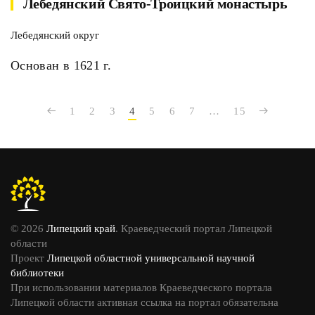
Лебедянский Свято-Троицкий монастырь
Лебедянский округ
Основан в 1621 г.
1
2
3
4
5
6
7
…
15
© 2026
Липецкий край
. Краеведческий портал Липецкой
области
Проект
Липецкой областной универсальной научной
библиотеки
При использовании материалов Краеведческого портала
Липецкой области активная ссылка на портал обязательна