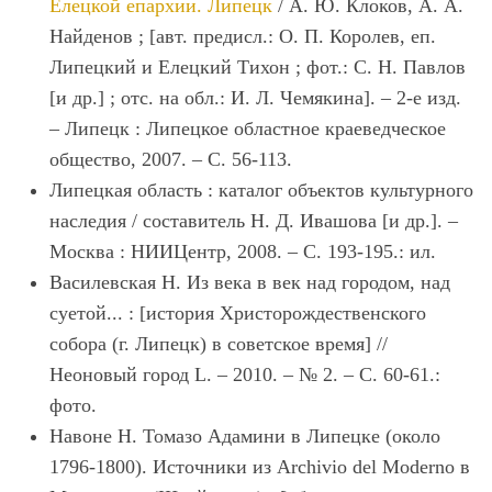
Елецкой епархии. Липецк
/ А. Ю. Клоков, А. А.
Найденов ; [авт. предисл.: О. П. Королев, еп.
Липецкий и Елецкий Тихон ; фот.: С. Н. Павлов
[и др.] ; отс. на обл.: И. Л. Чемякина]. – 2-е изд.
– Липецк : Липецкое областное краеведческое
общество, 2007. – С. 56-113.
Липецкая область : каталог объектов культурного
наследия / составитель Н. Д. Ивашова [и др.]. –
Москва : НИИЦентр, 2008. – С. 193-195.: ил.
Василевская Н. Из века в век над городом, над
суетой... : [история Христорождественского
собора (г. Липецк) в советское время] //
Неоновый город L. – 2010. – № 2. – С. 60-61.:
фото.
Навоне Н. Томазо Адамини в Липецке (около
1796-1800). Источники из Archivio del Moderno в