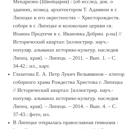
Мендризио (Швейцария) : [об исслед. док. о
зданиях, возвед. архитектором Т. Адамини в г.
Липецке и его окрестностях – Христорождеств.
соборе в г. Липецке и колокольне церкви св.
Иоанна Предтечи в с. Ивановка Добрин. р-на] //
Исторический квартал: [иллюстрир. науч.-
популяр. альманах историко-культур. наследия
Липец. края]. – Липецк. – 2011. – Вып. 1. – С.
34-42.: ил., карт.
Глазатова Е. А. Петр Лукич Вельяминов – ктитор
соборного храма Рождества Христова г. Липецка
// Исторический квартал: [иллюстрир. науч.-
популяр. альманах историко-культур. наследия
Липец. края]. – Липецк. – 2014. – Вып. 4. – С.
37-43.: фото, ил.
В Липецке открылась православная гимназия :