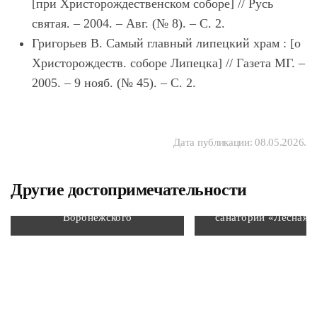
[при Христорождественском соборе] // Русь
святая. – 2004. – Авг. (№ 8). – С. 2.
Григорьев В. Самый главный липецкий храм : [о
Христорождеств. соборе Липецка] // Газета МГ. –
2005. – 9 нояб. (№ 45). – С. 2.
Дата публикации:
08.05.2026
.
Комплекс сооружений: церковь
Другие достопримечательности
свмч. Автонома Италийского,
Липецкий област
церковь свт. Митрофана
противотуберкуле
Воронежского
санаторий «Лесная с