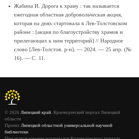
Жабина И. Дорога к храму : так называется
ежегодная областная добровольческая акция,
которая на днях стартовала в Лев-Толстовском
районе : [акция по благоустройству храмов и
прилегающих к ним территорий] // Народное
слово [Лев-Толстов. р-н]. — 2024. — 25 апр. (№
16). — С. 11.
© 2026
Липецкий край
. Краеведческий портал Липецкой
области
Проект
Липецкой областной универсальной научной
библиотеки
При использовании материалов Краеведческого портала