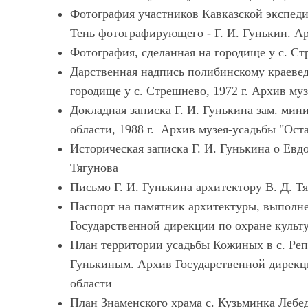
Фотография участников Кавказской экспедиц
Тень фотографирующего - Г. И. Гунькин. А
Фотография, сделанная на городище у с. Ст
Дарственная надпись полибинскому краевед
городище у с. Стрешнево, 1972 г. Архив му
Докладная записка Г. И. Гунькина зам. ми
области, 1988 г. Архив музея-усадьбы "Ост
Историческая записка Г. И. Гунькина о Евдо
Тягунова
Письмо Г. И. Гунькина архитектору В. Д. Т
Паспорт на памятник архитектуры, выполне
Государственной дирекции по охране культ
План территории усадьбы Кожиных в с. Реп
Гунькиным. Архив Государственной дирекц
области
План Знаменского храма с. Кузьминка Лебе