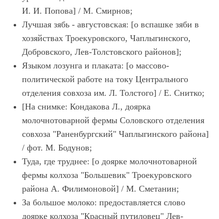
И. И. Попова] / М. Смирнов;
Лучшая зябь - августовская: [о вспашке зяби в
хозяйствах Троекуровского, Чаплыгинского,
Добровского, Лев-Толстовского районов];
Языком лозунга и плаката: [о массово-
политической работе на току Центрального
отделения совхоза им. Л. Толстого] / Е. Снитко;
[На снимке: Кондакова Л., доярка
молочнотоварной фермы Соловского отделения
совхоза "Раненбургский" Чаплыгинского района]
/ фот. М. Бодунов;
Туда, где труднее: [о доярке молочнотоварной
фермы колхоза "Большевик" Троекуровского
района А. Филимоновой] / М. Сметанин;
За большое молоко: предоставляется слово
доярке колхоза "Красный путиловец" Лев-